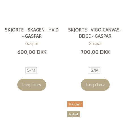
SKJORTE - SKAGEN - HVID
SKJORTE - VIGO CANVAS -
- GASPAR
BEIGE - GASPAR
Gaspar
Gaspar
600,00 DKK
700,00 DKK
(
480,00 DKK
)
(
560,00 DKK
)
S/M
S/M
Læg i kurv
Læg i kurv
Populær
Nyhed