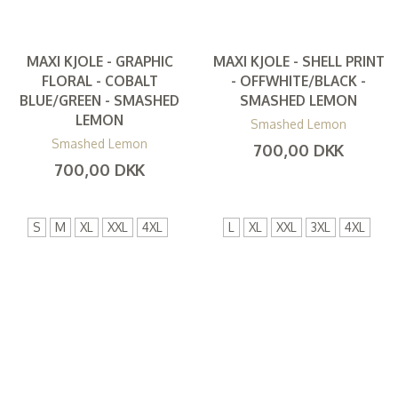
MAXI KJOLE - GRAPHIC
MAXI KJOLE - SHELL PRINT
FLORAL - COBALT
- OFFWHITE/BLACK -
BLUE/GREEN - SMASHED
SMASHED LEMON
LEMON
Smashed Lemon
Smashed Lemon
700,00 DKK
700,00 DKK
(
560,00 DKK
)
(
560,00 DKK
)
S
M
XL
XXL
4XL
L
XL
XXL
3XL
4XL