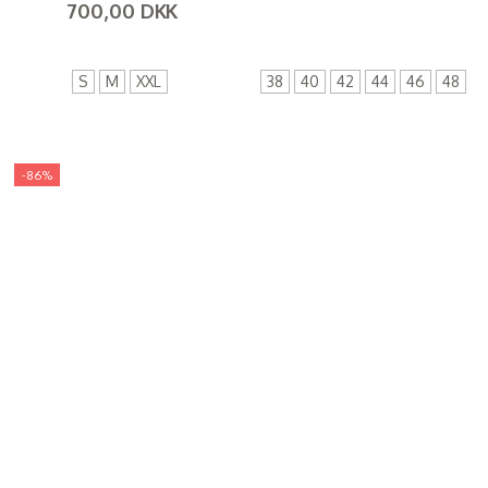
700,00 DKK
(
600,00 DKK
)
(
560,00 DKK
)
S
M
XXL
38
40
42
44
46
48
-86%