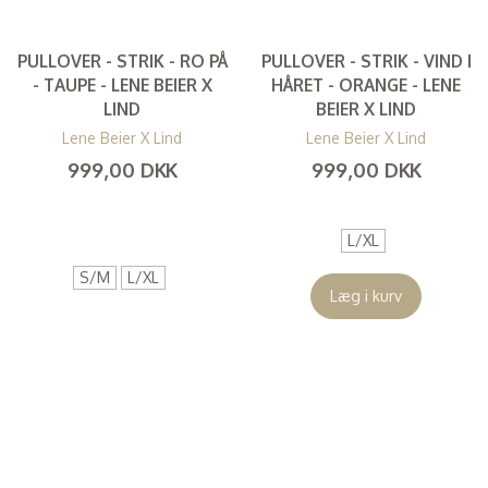
PULLOVER - STRIK - RO PÅ
PULLOVER - STRIK - VIND I
- TAUPE - LENE BEIER X
HÅRET - ORANGE - LENE
LIND
BEIER X LIND
Lene Beier X Lind
Lene Beier X Lind
999,00 DKK
999,00 DKK
(
799,20 DKK
)
(
799,20 DKK
)
L/XL
S/M
L/XL
Læg i kurv