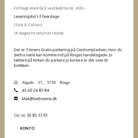
Fri fragt med GLS ved køb for kr. 400,-
Leveringstid 1-3 hverdage
Click & Collect
14 dages fri returret i butik
Der er 3 timers Gratis parkering på Centrumpladsen, hvor du
derfra nemt kan komme ind på Ringes handelsgade. Jo
tættere på Kirken du parkere jo kortere er der over til
butikken.
Algade 37, 5750 Ringe
45 60 24 83 84
Mail@bellissima.dk
Cvr. nr. 30 85 33 93
KONTO