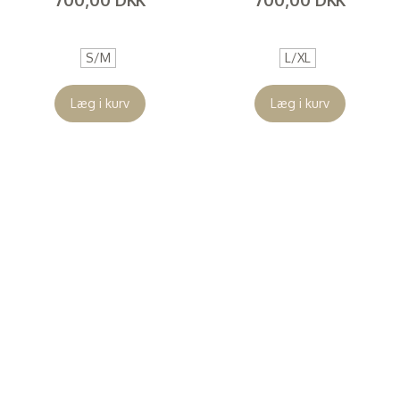
(
560,00 DKK
)
(
560,00 DKK
)
S/M
L/XL
Læg i kurv
Læg i kurv