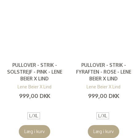
PULLOVER - STRIK -
PULLOVER - STRIK -
SOLSTREJF - PINK - LENE
FYRAFTEN - ROSE - LENE
BEIER X LIND
BEIER X LIND
Lene Beier X Lind
Lene Beier X Lind
999,00 DKK
999,00 DKK
(
799,20 DKK
)
(
799,20 DKK
)
L/XL
L/XL
Læg i kurv
Læg i kurv