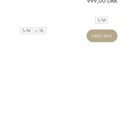
999,00 DKK
(
799,20 DKK
)
(
799,20 DKK
)
S/M
S/M
L/XL
Læg i kurv