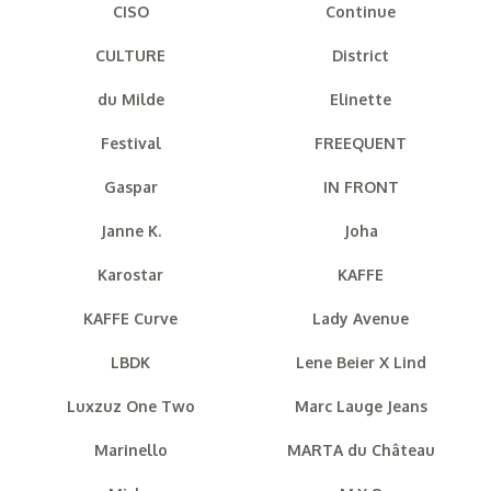
CISO
Continue
CULTURE
District
du Milde
Elinette
Festival
FREEQUENT
Gaspar
IN FRONT
Janne K.
Joha
Karostar
KAFFE
KAFFE Curve
Lady Avenue
LBDK
Lene Beier X Lind
Luxzuz One Two
Marc Lauge Jeans
Marinello
MARTA du Château