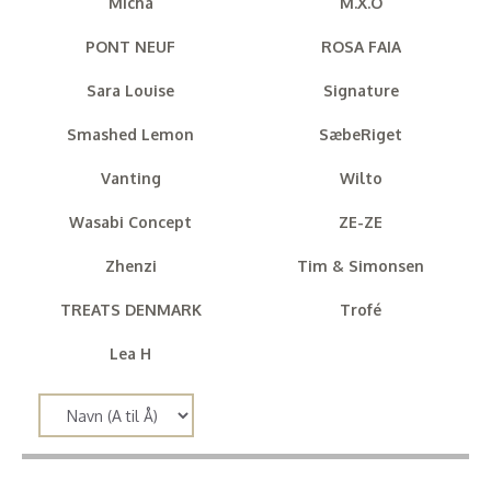
Micha
M.X.O
PONT NEUF
ROSA FAIA
Sara Louise
Signature
Smashed Lemon
SæbeRiget
Vanting
Wilto
Wasabi Concept
ZE-ZE
Zhenzi
Tim & Simonsen
TREATS DENMARK
Trofé
Lea H