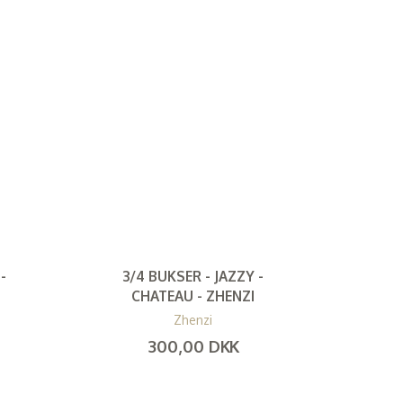
-
3/4 BUKSER - JAZZY -
CHATEAU - ZHENZI
Zhenzi
300,00 DKK
(
240,00 DKK
)