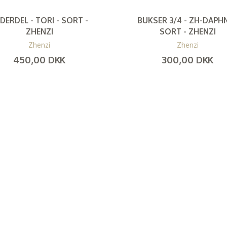
DERDEL - TORI - SORT -
BUKSER 3/4 - ZH-DAPHN
ZHENZI
SORT - ZHENZI
Zhenzi
Zhenzi
450,00 DKK
300,00 DKK
(
360,00 DKK
)
(
240,00 DKK
)