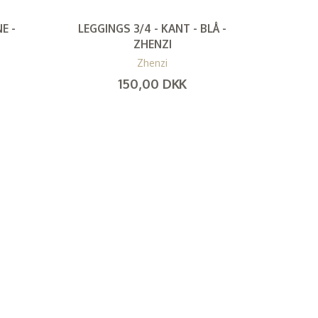
E -
LEGGINGS 3/4 - KANT - BLÅ -
ZHENZI
Zhenzi
150,00 DKK
(
120,00 DKK
)