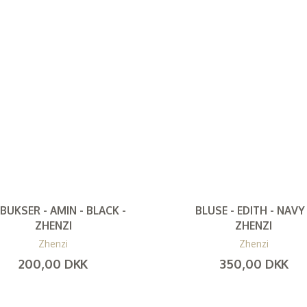
 BUKSER - AMIN - BLACK -
BLUSE - EDITH - NAVY 
ZHENZI
ZHENZI
Zhenzi
Zhenzi
200,00 DKK
350,00 DKK
(
160,00 DKK
)
(
280,00 DKK
)