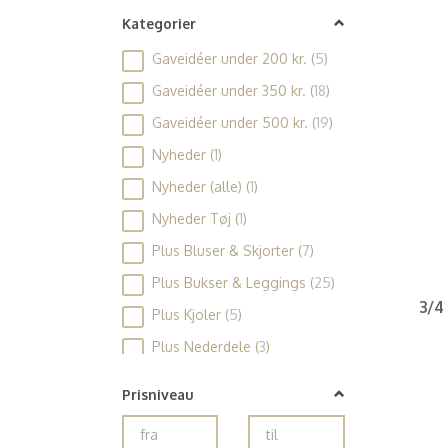
Kategorier
Gaveidéer under 200 kr.
(
5
)
Gaveidéer under 350 kr.
(
18
)
Gaveidéer under 500 kr.
(
19
)
Nyheder
(
1
)
Nyheder (alle)
(
1
)
Nyheder Tøj
(
1
)
Plus Bluser & Skjorter
(
7
)
Plus Bukser & Leggings
(
25
)
3/4
Plus Kjoler
(
5
)
Plus Nederdele
(
3
)
Plus Nyheder
(
1
)
Prisniveau
Plus Overdele
(
19
)
Plus Overdele (alle)
(
19
)