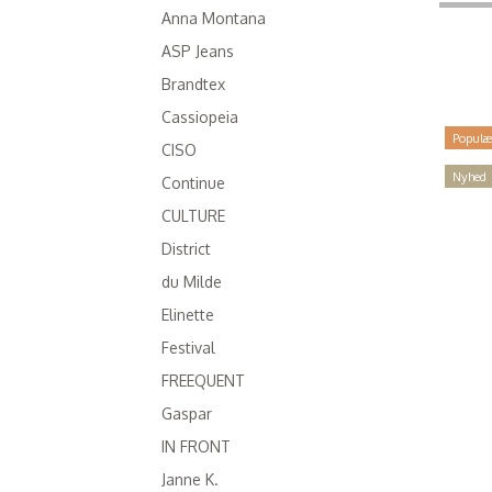
Anna Montana
ASP Jeans
Brandtex
Cassiopeia
Populæ
CISO
Nyhed
Continue
CULTURE
District
du Milde
Elinette
Festival
FREEQUENT
Gaspar
IN FRONT
Janne K.