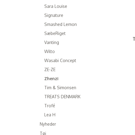
Sara Louise
Signature
Smashed Lemon
SæbeRiget
T
Vanting
Wilto
Wasabi Concept
ZE-ZE
Zhenzi
Tim & Simonsen
TREATS DENMARK
Trofé
Lea H
Nyheder
Tøj