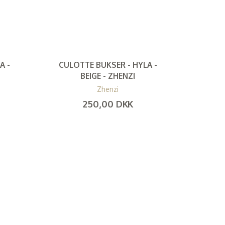
A -
CULOTTE BUKSER - HYLA -
BEIGE - ZHENZI
Zhenzi
250,00 DKK
(
200,00 DKK
)