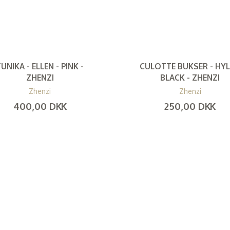
UNIKA - ELLEN - PINK -
CULOTTE BUKSER - HYL
ZHENZI
BLACK - ZHENZI
Zhenzi
Zhenzi
400,00 DKK
250,00 DKK
(
320,00 DKK
)
(
200,00 DKK
)