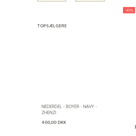
Plus Strik & Cardigans
(
11
)
-43%
Plus T-shirts
(
1
)
TOPSÆLGERE
Plus Tunika Bluser
(
4
)
Plus Underdele
(
26
)
Plus Underdele (alle)
(
28
)
Plussize
(
51
)
Plussize (alle)
(
50
)
Tøj
(
51
)
Zhenzi
(
24
)
NEDERDEL - BOYER - NAVY -
ZHENZI
400,00 DKK
(
320,00 DKK
)