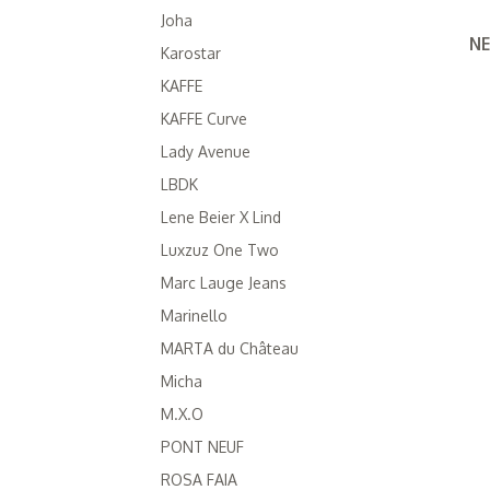
Joha
NE
Karostar
KAFFE
KAFFE Curve
Lady Avenue
LBDK
Lene Beier X Lind
Luxzuz One Two
Marc Lauge Jeans
Marinello
MARTA du Château
Micha
M.X.O
PONT NEUF
ROSA FAIA