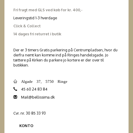
Fri fragt med GLS ved køb for kr. 400,-
Leveringstid 1-3 hverdage
Click & Collect
14 dages fri returret i butik
Der er 3 timers Gratis parkering på Centrumpladsen, hvor du
derfra nemt kan komme ind på Ringes handelsgade. Jo
tættere på Kirken du parkere jo kortere er der over til
butikken.
Algade 37, 5750 Ringe
45 60 24 83 84
Mail@bellissima.dk
Cvr. nr. 30 85 33 93
KONTO