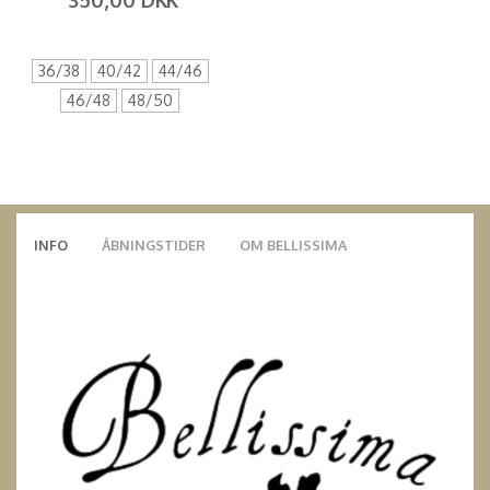
(
280,00 DKK
)
36/38
40/42
44/46
46/48
48/50
INFO
ÅBNINGSTIDER
OM BELLISSIMA