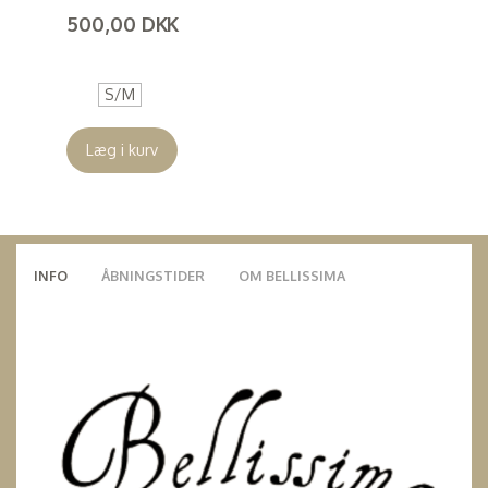
500,00 DKK
(
400,00 DKK
)
S/M
Læg i kurv
INFO
ÅBNINGSTIDER
OM BELLISSIMA