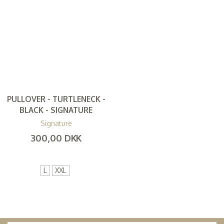
PULLOVER - TURTLENECK -
BLACK - SIGNATURE
Signature
300,00 DKK
(
240,00 DKK
)
L
XXL