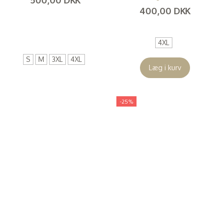
400,00 DKK
(
400,00 DKK
)
(
320,00 DKK
)
4XL
S
M
3XL
4XL
Læg i kurv
-25%