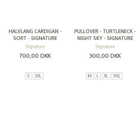
HALVLANG CARDIGAN -
PULLOVER - TURTLENECK -
SORT - SIGNATURE
NIGHT SKY - SIGNATURE
Signature
Signature
700,00 DKK
300,00 DKK
(
560,00 DKK
)
(
240,00 DKK
)
S
3XL
M
L
XL
XXL