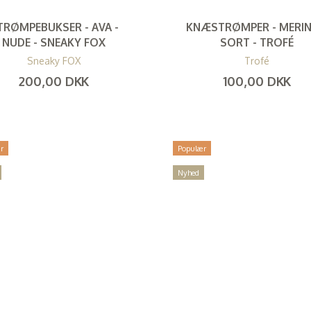
TRØMPEBUKSER - AVA -
KNÆSTRØMPER - MERIN
NUDE - SNEAKY FOX
SORT - TROFÉ
Sneaky FOX
Trofé
200,00 DKK
100,00 DKK
(
160,00 DKK
)
(
80,00 DKK
)
r
Populær
Nyhed