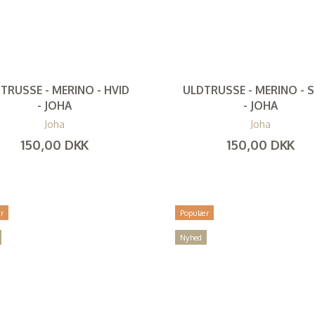
TRUSSE - MERINO - HVID
ULDTRUSSE - MERINO - 
- JOHA
- JOHA
Joha
Joha
150,00 DKK
150,00 DKK
(
120,00 DKK
)
(
120,00 DKK
)
r
Populær
Nyhed