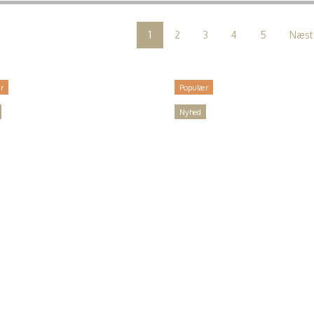
1
2
3
4
5
Næst
r
Populær
Nyhed