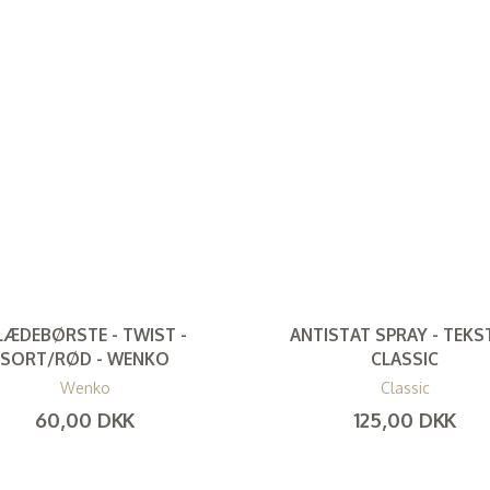
LÆDEBØRSTE - TWIST -
ANTISTAT SPRAY - TEKST
SORT/RØD - WENKO
CLASSIC
Wenko
Classic
60,00 DKK
125,00 DKK
(
48,00 DKK
)
(
100,00 DKK
)