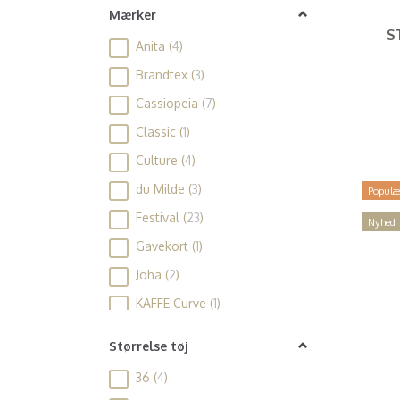
Mærker
S
Anita
(
4
)
Brandtex
(
3
)
Cassiopeia
(
7
)
Classic
(
1
)
Culture
(
4
)
du Milde
(
3
)
Populæ
Festival
(
23
)
Nyhed
Gavekort
(
1
)
Joha
(
2
)
KAFFE Curve
(
1
)
SæbeRiget
(
17
)
Størrelse tøj
Sneaky FOX
(
1
)
36
(
4
)
Tim & Simonsen
(
34
)