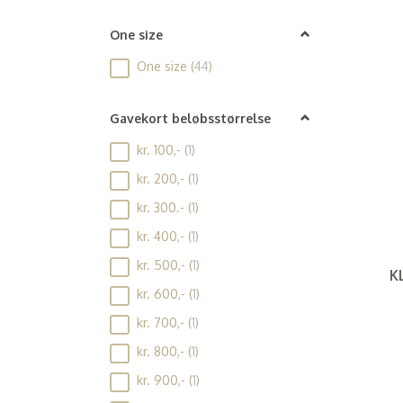
Pink
(
5
)
One size
Orange
(
1
)
One size
(
44
)
Stribet
(
6
)
Beige
(
2
)
Gavekort beløbsstørrelse
Off White
(
6
)
kr. 100,-
(
1
)
Prikker
(
8
)
kr. 200,-
(
1
)
kr. 300.-
(
1
)
kr. 400,-
(
1
)
kr. 500,-
(
1
)
K
kr. 600,-
(
1
)
kr. 700,-
(
1
)
kr. 800,-
(
1
)
kr. 900,-
(
1
)