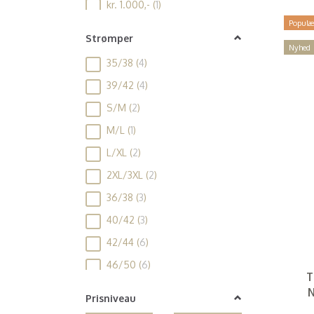
kr. 1.000,-
(
1
)
Populæ
Strømper
Nyhed
35/38
(
4
)
39/42
(
4
)
S/M
(
2
)
M/L
(
1
)
L/XL
(
2
)
2XL/3XL
(
2
)
36/38
(
3
)
40/42
(
3
)
42/44
(
6
)
46/50
(
6
)
T
52/56
(
4
)
N
Prisniveau