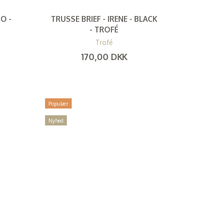
O -
TRUSSE BRIEF - IRENE - BLACK
- TROFÉ
Trofé
170,00 DKK
(
136,00 DKK
)
Populær
Nyhed