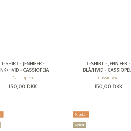
T-SHIRT - JENNIFER -
T-SHIRT - JENNIFER -
INK/HVID - CASSIOPEIA
BLÅ/HVID - CASSIOPE
Cassiopeia
Cassiopeia
150,00 DKK
150,00 DKK
(
120,00 DKK
)
(
120,00 DKK
)
r
Populær
Nyhed