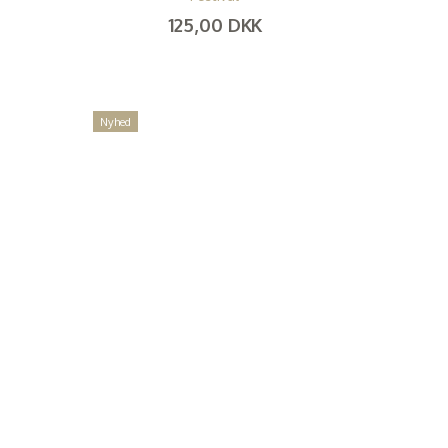
125,00 DKK
(
100,00 DKK
)
Nyhed