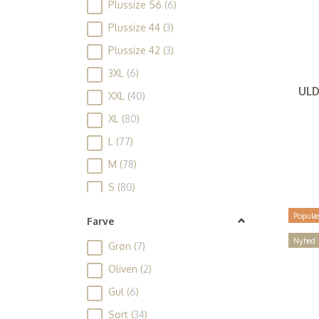
Plussize 56
(
6
)
Trofé
(
33
)
Plussize 44
(
3
)
Vanting
(
13
)
Plussize 42
(
3
)
Wenko
(
2
)
3XL
(
6
)
Ysabel Mora
(
6
)
ULD
XXL
(
40
)
ZE-ZE
(
16
)
XL
(
80
)
Zhenzi
(
5
)
L
(
77
)
M
(
78
)
S
(
80
)
XS
(
1
)
Populæ
Farve
52
(
1
)
Nyhed
Grøn
(
7
)
Plussize 54
(
6
)
Oliven
(
2
)
38
(
4
)
Gul
(
6
)
54
(
1
)
Sort
(
34
)