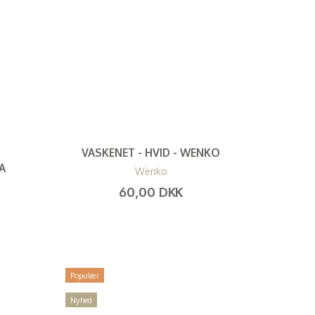
VASKENET - HVID - WENKO
IA
Wenko
60,00 DKK
(
48,00 DKK
)
Populær
Nyhed