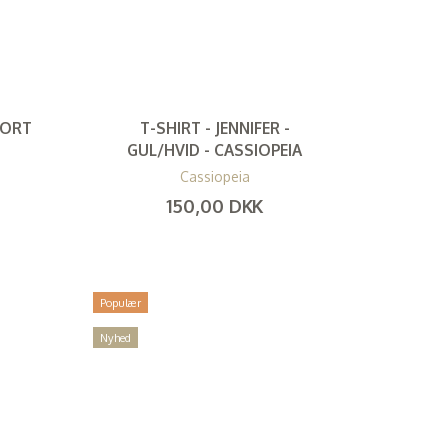
SORT
T-SHIRT - JENNIFER -
GUL/HVID - CASSIOPEIA
Cassiopeia
150,00 DKK
(
120,00 DKK
)
Populær
Nyhed