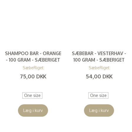
SHAMPOO BAR - ORANGE
SÆBEBAR - VESTERHAV -
- 100 GRAM - SÆBERIGET
100 GRAM - SÆBERIGET
SæbeRiget
SæbeRiget
75,00 DKK
54,00 DKK
(
60,00 DKK
)
(
43,20 DKK
)
One size
One size
Læg i kurv
Læg i kurv