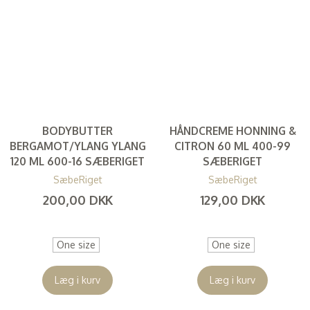
BODYBUTTER
HÅNDCREME HONNING &
BERGAMOT/YLANG YLANG
CITRON 60 ML 400-99
120 ML 600-16 SÆBERIGET
SÆBERIGET
SæbeRiget
SæbeRiget
200,00 DKK
129,00 DKK
(
160,00 DKK
)
(
103,20 DKK
)
One size
One size
Læg i kurv
Læg i kurv