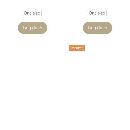
(
43,20 DKK
)
(
43,20 DKK
)
One size
One size
Læg i kurv
Læg i kurv
Populær