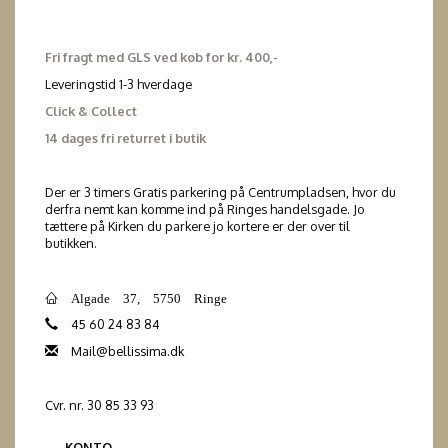
Fri fragt med GLS ved køb for kr. 400,-
Leveringstid 1-3 hverdage
Click & Collect
14 dages fri returret i butik
Der er 3 timers Gratis parkering på Centrumpladsen, hvor du
derfra nemt kan komme ind på Ringes handelsgade. Jo
tættere på Kirken du parkere jo kortere er der over til
butikken.
Algade 37, 5750 Ringe
45 60 24 83 84
Mail@bellissima.dk
Cvr. nr. 30 85 33 93
KONTO