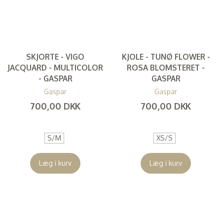
SKJORTE - VIGO
KJOLE - TUNØ FLOWER -
JACQUARD - MULTICOLOR
ROSA BLOMSTERET -
- GASPAR
GASPAR
Gaspar
Gaspar
700,00 DKK
700,00 DKK
(
560,00 DKK
)
(
560,00 DKK
)
S/M
XS/S
Læg i kurv
Læg i kurv