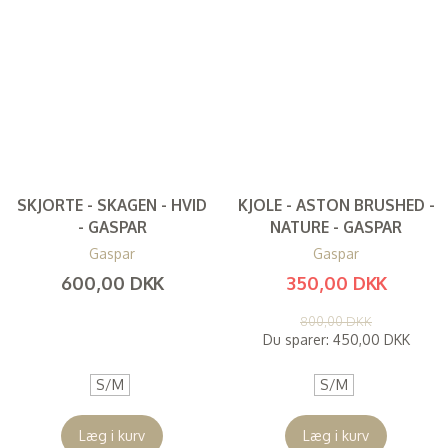
SKJORTE - SKAGEN - HVID
KJOLE - ASTON BRUSHED -
- GASPAR
NATURE - GASPAR
Gaspar
Gaspar
600,00 DKK
350,00 DKK
(
480,00 DKK
)
(
280,00 DKK
)
800,00 DKK
Du sparer:
450,00 DKK
S/M
S/M
Læg i kurv
Læg i kurv