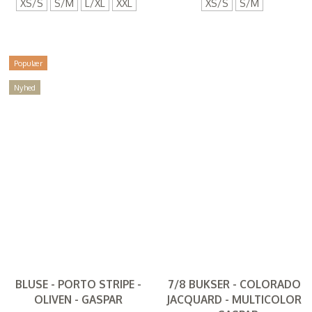
XS/S
S/M
L/XL
XXL
XS/S
S/M
Populær
Nyhed
BLUSE - PORTO STRIPE -
7/8 BUKSER - COLORADO
OLIVEN - GASPAR
JACQUARD - MULTICOLOR