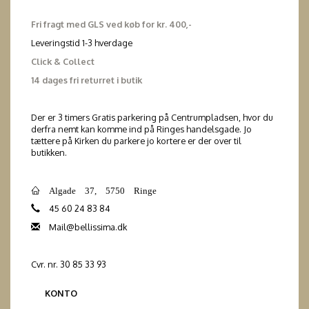
Fri fragt med GLS ved køb for kr. 400,-
Leveringstid 1-3 hverdage
Click & Collect
14 dages fri returret i butik
Der er 3 timers Gratis parkering på Centrumpladsen, hvor du
derfra nemt kan komme ind på Ringes handelsgade. Jo
tættere på Kirken du parkere jo kortere er der over til
butikken.
Algade 37, 5750 Ringe
45 60 24 83 84
Mail@bellissima.dk
Cvr. nr. 30 85 33 93
KONTO