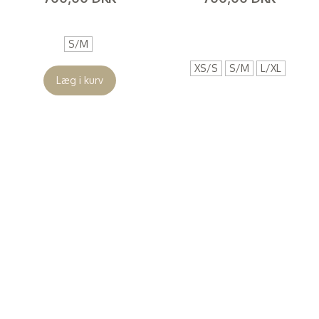
(
560,00 DKK
)
(
560,00 DKK
)
S/M
XS/S
S/M
L/XL
Læg i kurv