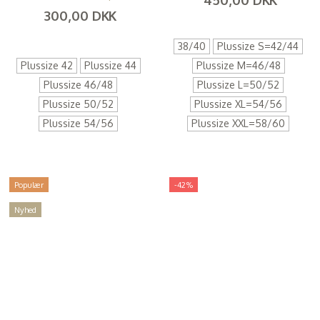
300,00 DKK
(
360,00 DKK
)
(
240,00 DKK
)
38/40
Plussize S=42/44
Plussize 42
Plussize 44
Plussize M=46/48
Plussize 46/48
Plussize L=50/52
Plussize 50/52
Plussize XL=54/56
Plussize 54/56
Plussize XXL=58/60
Populær
-42%
Nyhed