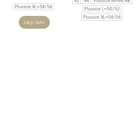
42
44
Plussize M=46/48
Plussize XL=54/56
Plussize L=50/52
Plussize XL=54/56
Læg i kurv