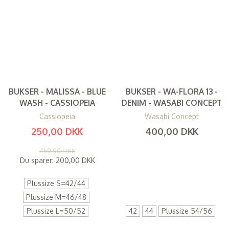
BUKSER - MALISSA - BLUE
BUKSER - WA-FLORA 13 -
WASH - CASSIOPEIA
DENIM - WASABI CONCEPT
Cassiopeia
Wasabi Concept
250,00 DKK
400,00 DKK
(
200,00 DKK
)
(
320,00 DKK
)
450,00 DKK
Du sparer:
200,00 DKK
Plussize S=42/44
Plussize M=46/48
Plussize L=50/52
42
44
Plussize 54/56