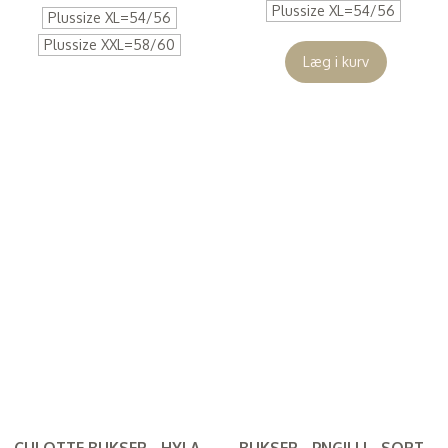
Plussize XL=54/56
Plussize XL=54/56
Plussize XXL=58/60
Læg i kurv
CULOTTE BUKSER - HYLA -
BUKSER - PNGILLI - SORT -