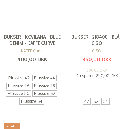
BUKSER - KCVILANA - BLUE
BUKSER - 218400 - BLÅ -
DENIM - KAFFE CURVE
CISO
KAFFE Curve
CISO
400,00 DKK
350,00 DKK
(
320,00 DKK
)
(
280,00 DKK
)
600,00 DKK
Du sparer:
250,00 DKK
Plussize 42
Plussize 44
Plussize 46
Plussize 48
Plussize 50
Plussize 52
Plussize 54
42
52
54
Populær