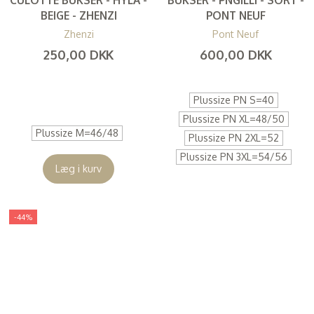
BEIGE - ZHENZI
PONT NEUF
Zhenzi
Pont Neuf
250,00 DKK
600,00 DKK
(
200,00 DKK
)
(
480,00 DKK
)
Plussize PN S=40
Plussize PN XL=48/50
Plussize M=46/48
Plussize PN 2XL=52
Plussize PN 3XL=54/56
Læg i kurv
-44%