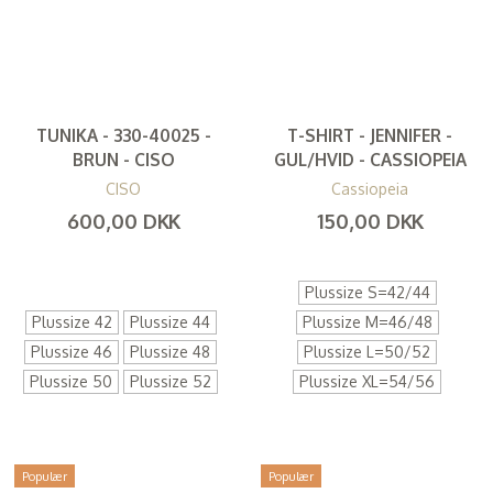
TUNIKA - 330-40025 -
T-SHIRT - JENNIFER -
BRUN - CISO
GUL/HVID - CASSIOPEIA
CISO
Cassiopeia
600,00 DKK
150,00 DKK
(
480,00 DKK
)
(
120,00 DKK
)
Plussize S=42/44
Plussize 42
Plussize 44
Plussize M=46/48
Plussize 46
Plussize 48
Plussize L=50/52
Plussize 50
Plussize 52
Plussize XL=54/56
Populær
Populær