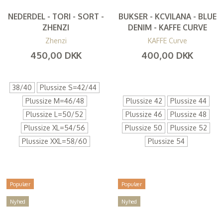
NEDERDEL - TORI - SORT -
BUKSER - KCVILANA - BLUE
ZHENZI
DENIM - KAFFE CURVE
Zhenzi
KAFFE Curve
450,00 DKK
400,00 DKK
(
360,00 DKK
)
(
320,00 DKK
)
38/40
Plussize S=42/44
Plussize M=46/48
Plussize 42
Plussize 44
Plussize L=50/52
Plussize 46
Plussize 48
Plussize XL=54/56
Plussize 50
Plussize 52
Plussize XXL=58/60
Plussize 54
Populær
Populær
Nyhed
Nyhed