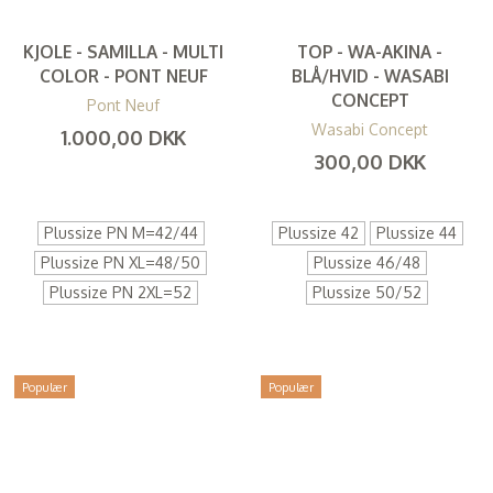
KJOLE - SAMILLA - MULTI
TOP - WA-AKINA -
COLOR - PONT NEUF
BLÅ/HVID - WASABI
CONCEPT
Pont Neuf
Wasabi Concept
1.000,00 DKK
300,00 DKK
(
800,00 DKK
)
(
240,00 DKK
)
Plussize PN M=42/44
Plussize 42
Plussize 44
Plussize PN XL=48/50
Plussize 46/48
Plussize PN 2XL=52
Plussize 50/52
Populær
Populær