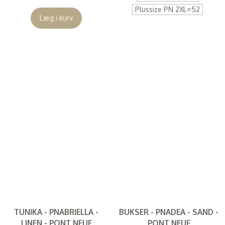
Plussize PN 2XL=52
Læg i kurv
TUNIKA - PNABRIELLA -
BUKSER - PNADEA - SAND -
LINEN - PONT NEUF
PONT NEUF