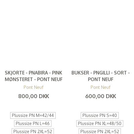
SKJORTE - PNABIRA - PINK
BUKSER - PNGILLI - SORT -
MØNSTERET - PONT NEUF
PONT NEUF
Pont Neuf
Pont Neuf
800,00 DKK
600,00 DKK
(
640,00 DKK
)
(
480,00 DKK
)
Plussize PN M=42/44
Plussize PN S=40
Plussize PN L=46
Plussize PN XL=48/50
Plussize PN 2XL=52
Plussize PN 2XL=52