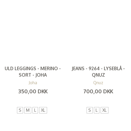
ULD LEGGINGS - MERINO -
JEANS - 9264 - LYSEBLÅ -
SORT - JOHA
QNUZ
Joha
Qnuz
350,00 DKK
700,00 DKK
(
280,00 DKK
)
(
560,00 DKK
)
S
M
L
XL
S
L
XL