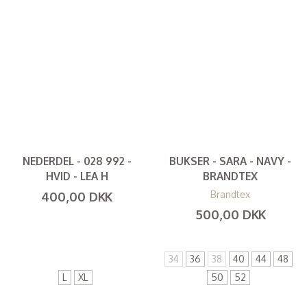
NEDERDEL - 028 992 -
BUKSER - SARA - NAVY -
HVID - LEA H
BRANDTEX
400,00 DKK
Brandtex
(
320,00 DKK
)
500,00 DKK
(
400,00 DKK
)
34
36
38
40
44
48
L
XL
50
52