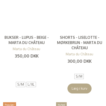
BUKSER - LUPUS - BEIGE -
SHORTS - LISELOTTE -
MARTA DU CHÂTEAU
MØRKEBRUN - MARTA DU
CHÂTEAU
Marta du Château
Marta du Château
350,00 DKK
300,00 DKK
(
280,00 DKK
)
(
240,00 DKK
)
S/M
S/M
L/XL
Læg i kurv
Populær
Nyhed