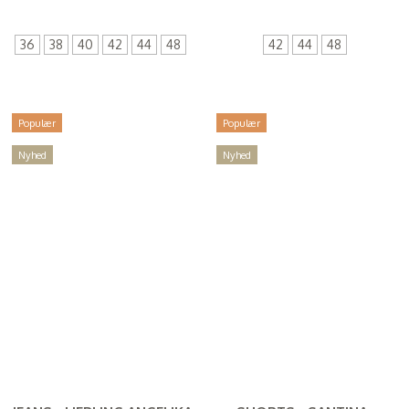
(
560,00 DKK
)
36
38
40
42
44
48
42
44
48
Populær
Populær
Nyhed
Nyhed