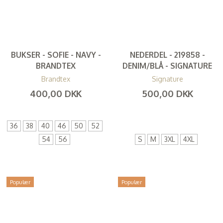
BUKSER - SOFIE - NAVY -
NEDERDEL - 219858 -
BRANDTEX
DENIM/BLÅ - SIGNATURE
Brandtex
Signature
400,00 DKK
500,00 DKK
(
320,00 DKK
)
(
400,00 DKK
)
36
38
40
46
50
52
54
56
S
M
3XL
4XL
Populær
Populær