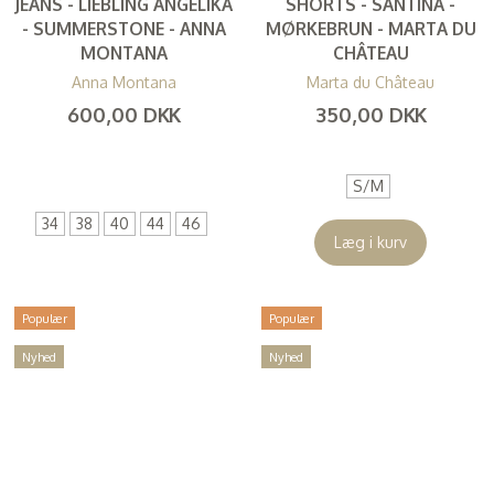
JEANS - LIEBLING ANGELIKA
SHORTS - SANTINA -
- SUMMERSTONE - ANNA
MØRKEBRUN - MARTA DU
MONTANA
CHÂTEAU
Anna Montana
Marta du Château
600,00 DKK
350,00 DKK
(
480,00 DKK
)
(
280,00 DKK
)
S/M
34
38
40
44
46
Læg i kurv
Populær
Populær
Nyhed
Nyhed