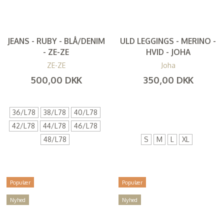
JEANS - RUBY - BLÅ/DENIM
ULD LEGGINGS - MERINO -
- ZE-ZE
HVID - JOHA
ZE-ZE
Joha
500,00 DKK
350,00 DKK
(
400,00 DKK
)
(
280,00 DKK
)
36/L78
38/L78
40/L78
42/L78
44/L78
46/L78
48/L78
S
M
L
XL
Populær
Populær
Nyhed
Nyhed