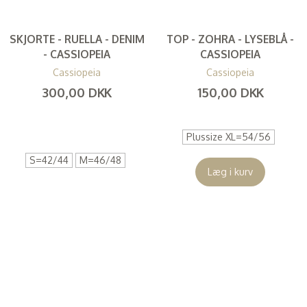
SKJORTE - RUELLA - DENIM
TOP - ZOHRA - LYSEBLÅ -
- CASSIOPEIA
CASSIOPEIA
Cassiopeia
Cassiopeia
300,00 DKK
150,00 DKK
(
240,00 DKK
)
(
120,00 DKK
)
Plussize XL=54/56
S=42/44
M=46/48
Læg i kurv