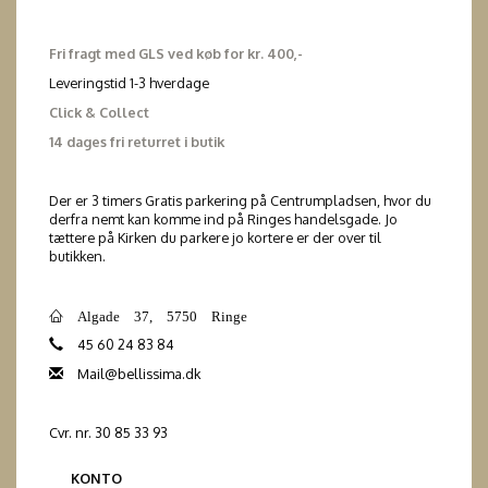
Fri fragt med GLS ved køb for kr. 400,-
Leveringstid 1-3 hverdage
Click & Collect
14 dages fri returret i butik
Der er 3 timers Gratis parkering på Centrumpladsen, hvor du
derfra nemt kan komme ind på Ringes handelsgade. Jo
tættere på Kirken du parkere jo kortere er der over til
butikken.
Algade 37, 5750 Ringe
45 60 24 83 84
Mail@bellissima.dk
Cvr. nr. 30 85 33 93
KONTO