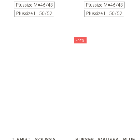
Plussize M=46/48
Plussize M=46/48
Plussize L=50/52
Plussize L=50/52
-44%
T-SHIRT - SOLISSA -
BUKSER - MALISSA - BLUE