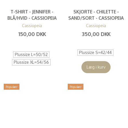
T-SHIRT - JENNIFER -
SKJORTE - CHILETTE -
BLÅ/HVID - CASSIOPEIA
SAND/SORT - CASSIOPEIA
Cassiopeia
Cassiopeia
150,00 DKK
350,00 DKK
(
120,00 DKK
)
(
280,00 DKK
)
Plussize S=42/44
Plussize L=50/52
Plussize XL=54/56
Læg i kurv
Populær
Populær