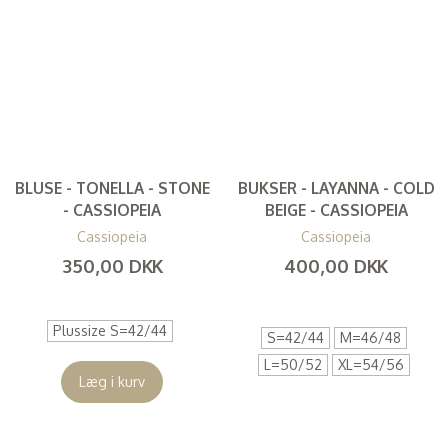
BLUSE - TONELLA - STONE
BUKSER - LAYANNA - COLD
- CASSIOPEIA
BEIGE - CASSIOPEIA
Cassiopeia
Cassiopeia
350,00 DKK
400,00 DKK
(
280,00 DKK
)
(
320,00 DKK
)
Plussize S=42/44
S=42/44
M=46/48
L=50/52
XL=54/56
Læg i kurv