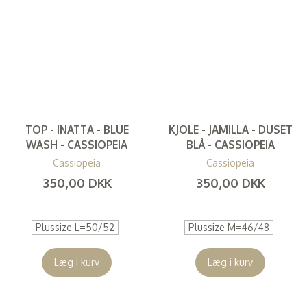
TOP - INATTA - BLUE
KJOLE - JAMILLA - DUSET
WASH - CASSIOPEIA
BLÅ - CASSIOPEIA
Cassiopeia
Cassiopeia
350,00 DKK
350,00 DKK
(
280,00 DKK
)
(
280,00 DKK
)
Plussize L=50/52
Plussize M=46/48
Læg i kurv
Læg i kurv