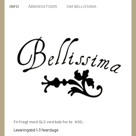
INFO
ÅBNINGSTIDER
OM BELLISSIMA
Fri fragt med GLS ved køb for kr. 400,-
Leveringstid 1-3 hverdage