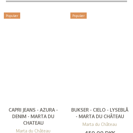
Populær
Populær
CAPRI JEANS - AZURA -
BUKSER - CIELO - LYSEBLÅ
DENIM - MARTA DU
- MARTA DU CHÂTEAU
CHATEAU
Marta du Château
Marta du Château
450,00 DKK