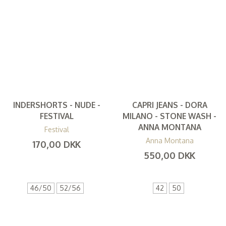
INDERSHORTS - NUDE -
CAPRI JEANS - DORA
FESTIVAL
MILANO - STONE WASH -
ANNA MONTANA
Festival
Anna Montana
170,00 DKK
550,00 DKK
(
136,00 DKK
)
(
440,00 DKK
)
46/50
52/56
42
50