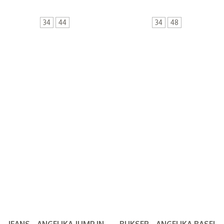
(
440,00 DKK
)
(
440,00 DKK
)
34
44
34
48