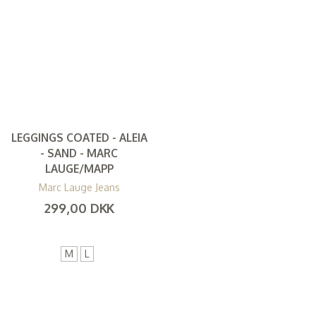
LEGGINGS COATED - ALEIA
- SAND - MARC
LAUGE/MAPP
Marc Lauge Jeans
299,00 DKK
(
239,20 DKK
)
M
L