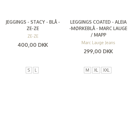
JEGGINGS - STACY - BLÅ -
LEGGINGS COATED - ALEIA
ZE-ZE
-MØRKEBLÅ - MARC LAUGE
/ MAPP
ZE-ZE
Marc Lauge Jeans
400,00 DKK
299,00 DKK
(
320,00 DKK
)
(
239,20 DKK
)
S
L
M
XL
XXL