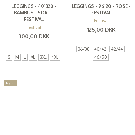
LEGGINGS - 401320 -
LEGGINGS - 96120 - ROSE -
BAMBUS - SORT -
FESTIVAL
FESTIVAL
Festival
Festival
125,00 DKK
300,00 DKK
(
100,00 DKK
)
(
240,00 DKK
)
36/38
40/42
42/44
S
M
L
XL
3XL
4XL
46/50
Nyhed