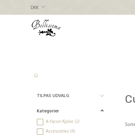
DKK
Skifte
C
TILPAS UDVALG
filter
Kategorier
A-facon Kjoler
(
2
)
Sorte
Accessories
(
4
)