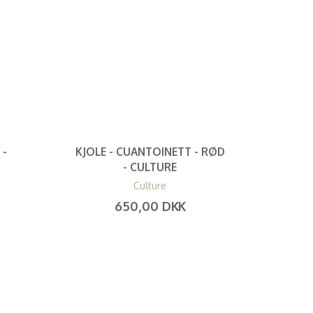
 -
KJOLE - CUANTOINETT - RØD
- CULTURE
Culture
650,00 DKK
(
520,00 DKK
)