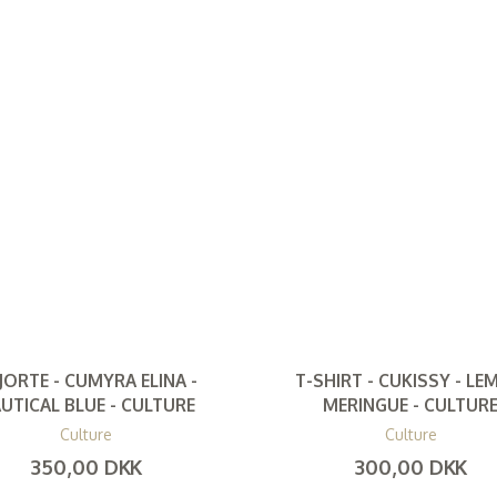
JORTE - CUMYRA ELINA -
T-SHIRT - CUKISSY - L
UTICAL BLUE - CULTURE
MERINGUE - CULTUR
Culture
Culture
350,00 DKK
300,00 DKK
(
280,00 DKK
)
(
240,00 DKK
)