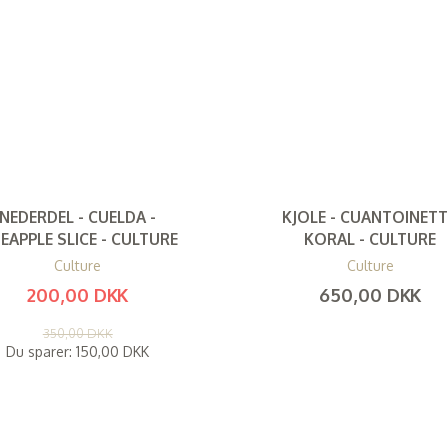
NEDERDEL - CUELDA -
KJOLE - CUANTOINETT
NEAPPLE SLICE - CULTURE
KORAL - CULTURE
Culture
Culture
200,00 DKK
650,00 DKK
(
160,00 DKK
)
(
520,00 DKK
)
350,00 DKK
Du sparer:
150,00 DKK