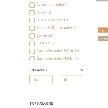
Accessories (alle)
(
4
)
Bluser
(
3
)
Bluser & Skjorter
(
7
)
Bluser & Skjorter (alle)
(
7
)
Populæ
Bukser
(
2
)
Nyhed
CULTURE
(
25
)
Gaveidéer under 200 kr.
(
4
)
Gaveidéer under 350 kr.
(
13
)
Gaveidéer under 500 kr.
(
6
)
Prisniveau
Huer
(
4
)
Jeans
(
1
)
Kjoler
(
10
)
Kjoler (alle)
(
10
)
TOPSÆLGERE
Maxi Kjoler
(
2
)