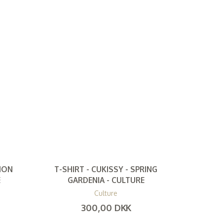
EMON
T-SHIRT - CUKISSY - SPRING
E
GARDENIA - CULTURE
Culture
300,00 DKK
(
240,00 DKK
)