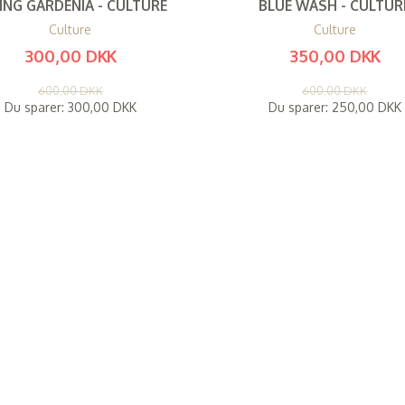
ING GARDENIA - CULTURE
BLUE WASH - CULTUR
Culture
Culture
300,00 DKK
350,00 DKK
(
240,00 DKK
)
(
280,00 DKK
)
600,00 DKK
600,00 DKK
Du sparer:
300,00 DKK
Du sparer:
250,00 DKK