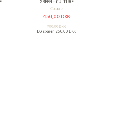
E
GREEN - CULTURE
Culture
450,00 DKK
(
360,00 DKK
)
700,00 DKK
Du sparer:
250,00 DKK