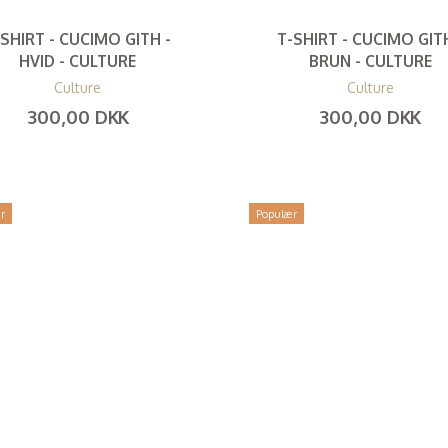
-SHIRT - CUCIMO GITH -
T-SHIRT - CUCIMO GITH
HVID - CULTURE
BRUN - CULTURE
Culture
Culture
300,00 DKK
300,00 DKK
(
240,00 DKK
)
(
240,00 DKK
)
r
Populær