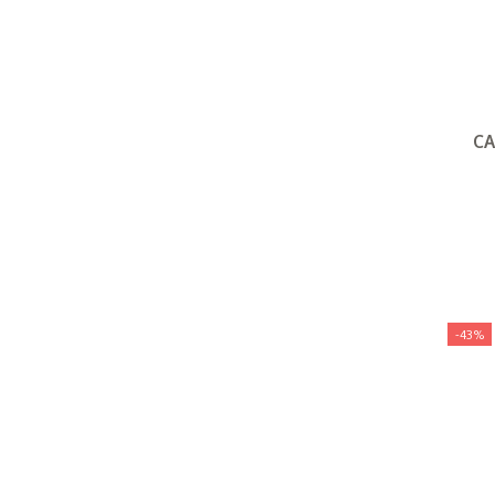
Underdele (alle)
(
7
)
Veste
(
1
)
CA
-43%