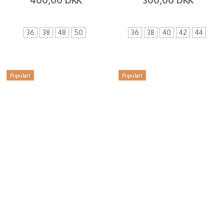
(
320,00 DKK
)
(
240,00 DKK
)
36
38
48
50
36
38
40
42
44
Populær
Populær