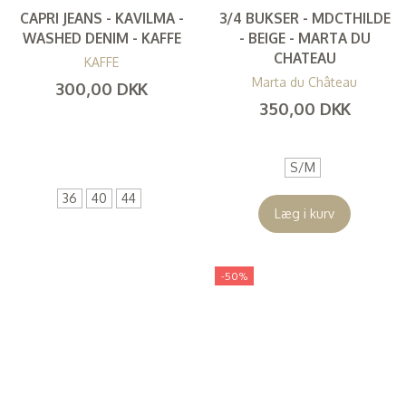
CAPRI JEANS - KAVILMA -
3/4 BUKSER - MDCTHILDE
WASHED DENIM - KAFFE
- BEIGE - MARTA DU
CHATEAU
KAFFE
Marta du Château
300,00 DKK
350,00 DKK
(
240,00 DKK
)
(
280,00 DKK
)
S/M
36
40
44
Læg i kurv
-50%