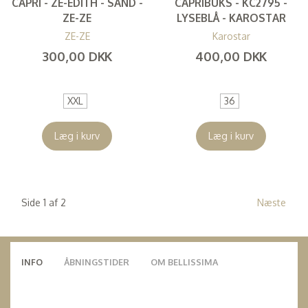
CAPRI - ZE-EDITH - SAND -
CAPRIBUKS - KC2795 -
ZE-ZE
LYSEBLÅ - KAROSTAR
ZE-ZE
Karostar
300,00 DKK
400,00 DKK
(
240,00 DKK
)
(
320,00 DKK
)
XXL
36
Læg i kurv
Læg i kurv
Side 1 af 2
Næste
INFO
ÅBNINGSTIDER
OM BELLISSIMA