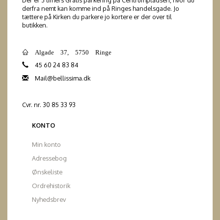
Der er 3 timers Gratis parkering på Centrumpladsen, hvor du
derfra nemt kan komme ind på Ringes handelsgade. Jo
tættere på Kirken du parkere jo kortere er der over til
butikken.
Algade 37, 5750 Ringe
45 60 24 83 84
Mail@bellissima.dk
Cvr. nr. 30 85 33 93
KONTO
Min konto
Adressebog
Ønskeliste
Ordrehistorik
Nyhedsbrev