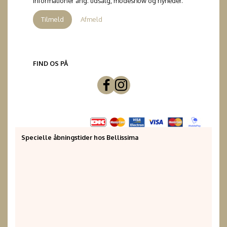
informationer ang. udsalg, modeshow og nyheder.
Tilmeld
Afmeld
FIND OS PÅ
Specielle åbningstider hos Bellissima