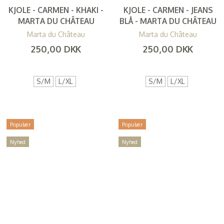
KJOLE - CARMEN - KHAKI -
KJOLE - CARMEN - JEANS
MARTA DU CHÂTEAU
BLÅ - MARTA DU CHÂTEAU
Marta du Château
Marta du Château
250,00 DKK
250,00 DKK
(
200,00 DKK
)
(
200,00 DKK
)
S/M
L/XL
S/M
L/XL
Populær
Populær
Nyhed
Nyhed