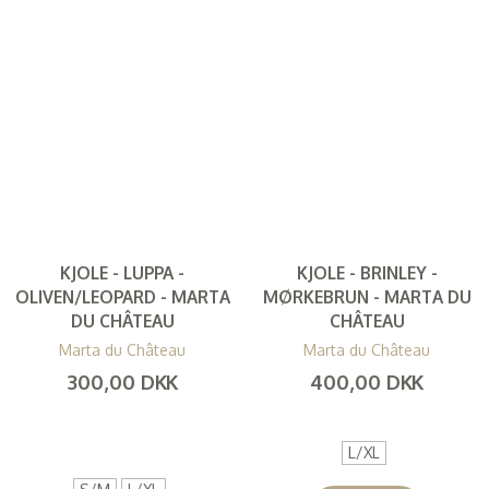
KJOLE - LUPPA -
KJOLE - BRINLEY -
OLIVEN/LEOPARD - MARTA
MØRKEBRUN - MARTA DU
DU CHÂTEAU
CHÂTEAU
Marta du Château
Marta du Château
300,00 DKK
400,00 DKK
(
240,00 DKK
)
(
320,00 DKK
)
L/XL