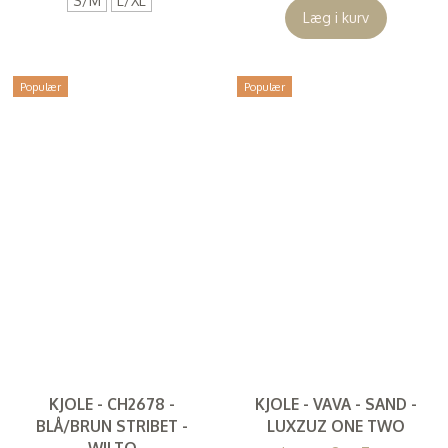
S/M
L/XL
Læg i kurv
Populær
Populær
KJOLE - CH2678 -
KJOLE - VAVA - SAND -
BLÅ/BRUN STRIBET -
LUXZUZ ONE TWO