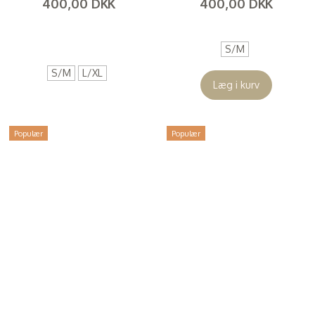
400,00 DKK
400,00 DKK
(
320,00 DKK
)
(
320,00 DKK
)
S/M
S/M
L/XL
Læg i kurv
Populær
Populær