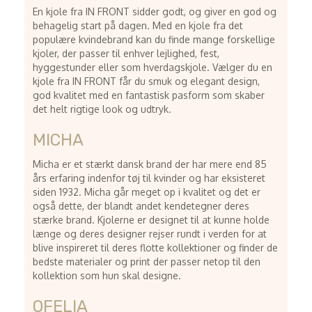
En kjole fra IN FRONT sidder godt, og giver en god og
behagelig start på dagen. Med en kjole fra det
populære kvindebrand kan du finde mange forskellige
kjoler, der passer til enhver lejlighed, fest,
hyggestunder eller som hverdagskjole. Vælger du en
kjole fra IN FRONT får du smuk og elegant design,
god kvalitet med en fantastisk pasform som skaber
det helt rigtige look og udtryk.
MICHA
Micha er et stærkt dansk brand der har mere end 85
års erfaring indenfor tøj til kvinder og har eksisteret
siden 1932. Micha går meget op i kvalitet og det er
også dette, der blandt andet kendetegner deres
stærke brand. Kjolerne er designet til at kunne holde
længe og deres designer rejser rundt i verden for at
blive inspireret til deres flotte kollektioner og finder de
bedste materialer og print der passer netop til den
kollektion som hun skal designe.
OFELIA