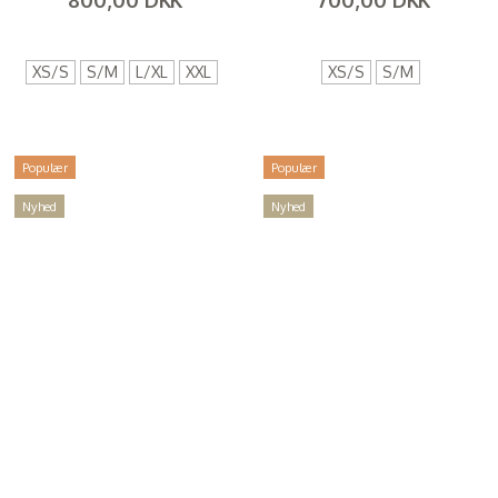
(
640,00 DKK
)
(
560,00 DKK
)
XS/S
S/M
L/XL
XXL
XS/S
S/M
Populær
Populær
Nyhed
Nyhed