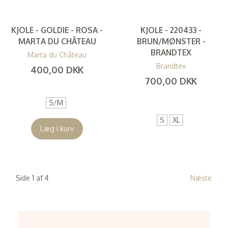
KJOLE - GOLDIE - ROSA -
KJOLE - 220433 -
MARTA DU CHÂTEAU
BRUN/MØNSTER -
BRANDTEX
Marta du Château
Brandtex
400,00 DKK
700,00 DKK
(
320,00 DKK
)
(
560,00 DKK
)
S/M
S
XL
Læg i kurv
Side 1 af 4
Næste