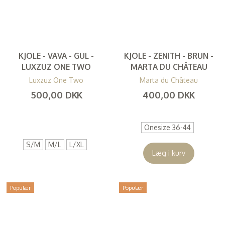
KJOLE - VAVA - GUL -
KJOLE - ZENITH - BRUN -
LUXZUZ ONE TWO
MARTA DU CHÂTEAU
Luxzuz One Two
Marta du Château
500,00 DKK
400,00 DKK
(
400,00 DKK
)
(
320,00 DKK
)
Onesize 36-44
S/M
M/L
L/XL
Læg i kurv
Populær
Populær