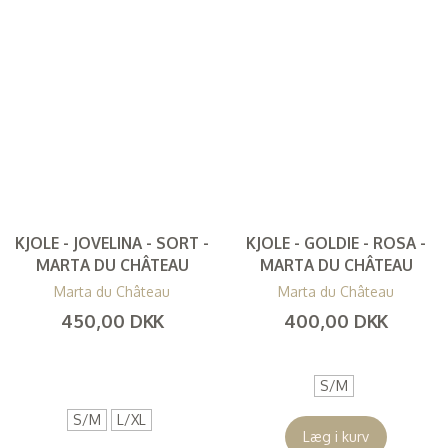
KJOLE - JOVELINA - SORT -
KJOLE - GOLDIE - ROSA -
MARTA DU CHÂTEAU
MARTA DU CHÂTEAU
Marta du Château
Marta du Château
450,00 DKK
400,00 DKK
(
360,00 DKK
)
(
320,00 DKK
)
S/M
S/M
L/XL
Læg i kurv