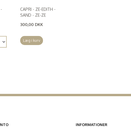
 -
CAPRI - ZE-EDITH -
SAND - ZE-ZE
300,00 DKK
(
240,00 DKK
)
Læg i kurv
ONTO
INFORMATIONER