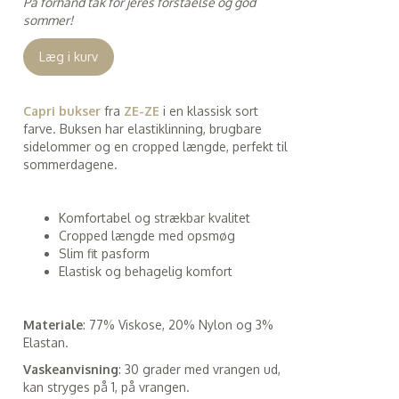
På forhånd tak for jeres forståelse og god
sommer!
Læg i kurv
Capri bukser
fra
ZE-ZE
i en klassisk sort
farve. Buksen har elastiklinning, brugbare
sidelommer og en cropped længde, perfekt til
sommerdagene.
Komfortabel og strækbar kvalitet
Cropped længde med opsmøg
Slim fit pasform
Elastisk og behagelig komfort
Materiale
: 77% Viskose, 20% Nylon og 3%
Elastan.
Vaskeanvisning
: 30 grader med vrangen ud,
kan stryges på 1, på vrangen.