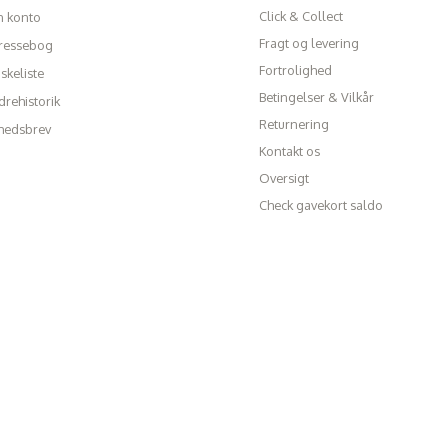
Click & Collect
n konto
Fragt og levering
ressebog
Fortrolighed
skeliste
Betingelser & Vilkår
rehistorik
Returnering
hedsbrev
Kontakt os
Oversigt
Check gavekort saldo