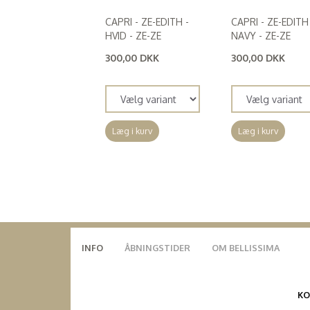
CAPRI - ZE-EDITH -
CAPRI - ZE-EDITH
HVID - ZE-ZE
NAVY - ZE-ZE
300,00 DKK
300,00 DKK
(
240,00 DKK
)
(
240,00 DKK
)
Læg i kurv
Læg i kurv
INFO
ÅBNINGSTIDER
OM BELLISSIMA
K