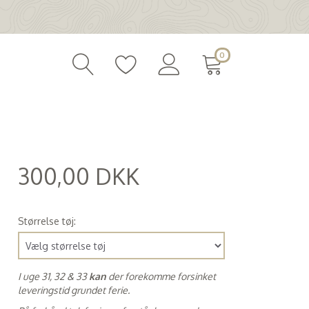
0
300,00 DKK
(
240,00 DKK
)
Størrelse tøj:
I uge 31, 32 & 33
kan
der forekomme forsinket
leveringstid grundet ferie.