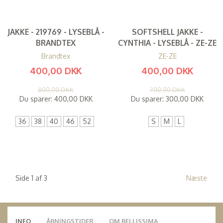
JAKKE - 219769 - LYSEBLÅ -
SOFTSHELL JAKKE -
BRANDTEX
CYNTHIA - LYSEBLÅ - ZE-ZE
Brandtex
ZE-ZE
400,00 DKK
400,00 DKK
(
320,00 DKK
)
(
320,00 DKK
)
800,00 DKK
700,00 DKK
Du sparer:
400,00 DKK
Du sparer:
300,00 DKK
36
38
40
46
52
S
M
L
Side 1 af 3
Næste
INFO
ÅBNINGSTIDER
OM BELLISSIMA