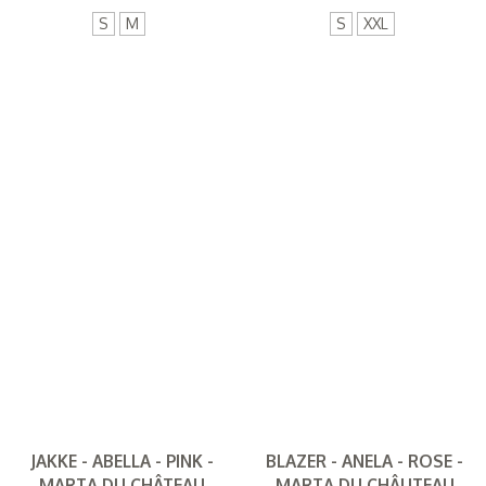
S
M
S
XXL
JAKKE - ABELLA - PINK -
BLAZER - ANELA - ROSE -
MARTA DU CHÂTEAU
MARTA DU CHÂUTEAU