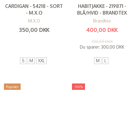
CARDIGAN - 54218 - SORT
HABITJAKKE - 219871 -
- M.X.O
BLÅ/HVID - BRANDTEX
M.X.O
Brandtex
350,00 DKK
400,00 DKK
(
280,00 DKK
)
(
320,00 DKK
)
700,00 DKK
Du sparer:
300,00 DKK
S
M
XXL
M
L
Populær
-50%