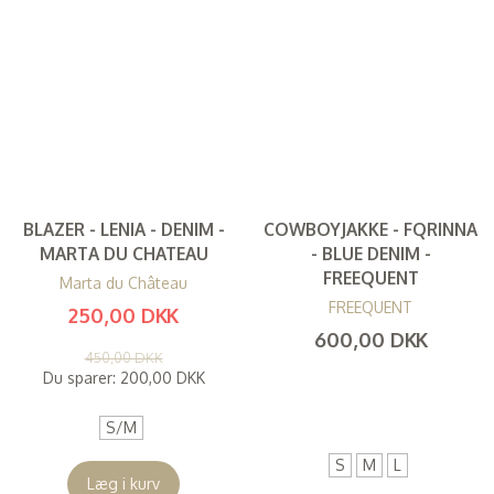
BLAZER - LENIA - DENIM -
COWBOYJAKKE - FQRINNA
MARTA DU CHATEAU
- BLUE DENIM -
FREEQUENT
Marta du Château
FREEQUENT
250,00 DKK
600,00 DKK
(
200,00 DKK
)
450,00 DKK
(
480,00 DKK
)
Du sparer:
200,00 DKK
S/M
S
M
L
Læg i kurv