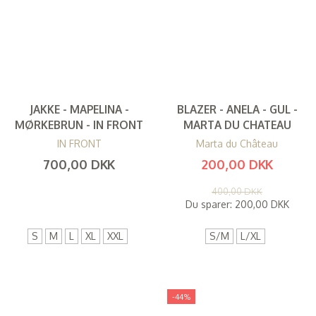
JAKKE - MAPELINA -
BLAZER - ANELA - GUL -
MØRKEBRUN - IN FRONT
MARTA DU CHATEAU
IN FRONT
Marta du Château
700,00 DKK
200,00 DKK
(
560,00 DKK
)
(
160,00 DKK
)
400,00 DKK
Du sparer:
200,00 DKK
S
M
L
XL
XXL
S/M
L/XL
-44%