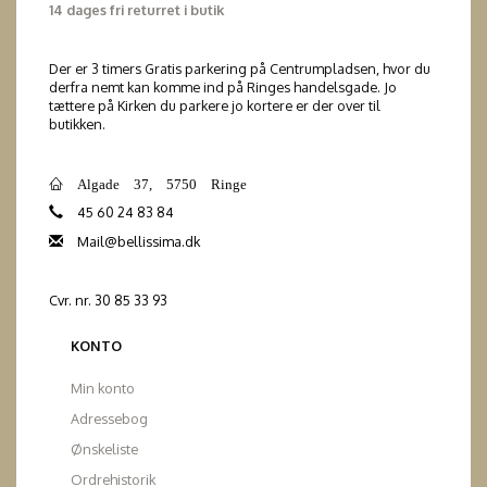
14 dages fri returret i butik
Der er 3 timers Gratis parkering på Centrumpladsen, hvor du
derfra nemt kan komme ind på Ringes handelsgade. Jo
tættere på Kirken du parkere jo kortere er der over til
butikken.
Algade 37, 5750 Ringe
45 60 24 83 84
Mail@bellissima.dk
Cvr. nr. 30 85 33 93
KONTO
Min konto
Adressebog
Ønskeliste
Ordrehistorik