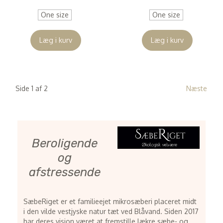
One size
One size
Læg i kurv
Læg i kurv
Side 1 af 2
Næste
Beroligende
og
afstressende
SæbeRiget er et familieejet mikrosæberi placeret midt
i den vilde vestjyske natur tæt ved Blåvand. Siden 2017
har deres vision været at fremstille lækre sæbe- og