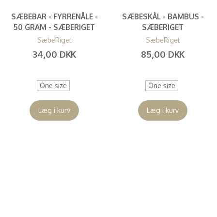
SÆBEBAR - FYRRENÅLE -
SÆBESKÅL - BAMBUS -
50 GRAM - SÆBERIGET
SÆBERIGET
SæbeRiget
SæbeRiget
34,00 DKK
85,00 DKK
(
27,20 DKK
)
(
68,00 DKK
)
One size
One size
Læg i kurv
Læg i kurv