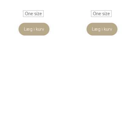
(
160,00 DKK
)
(
103,20 DKK
)
One size
One size
Læg i kurv
Læg i kurv