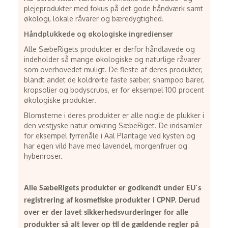
plejeprodukter med fokus på det gode håndværk samt
økologi, lokale råvarer og bæredygtighed.
Håndplukkede og økologiske ingredienser
Alle SæbeRigets produkter er derfor håndlavede og
indeholder så mange økologiske og naturlige råvarer
som overhovedet muligt. De fleste af deres produkter,
blandt andet de koldrørte faste sæber, shampoo barer,
kropsolier og bodyscrubs, er for eksempel 100 procent
økologiske produkter.
Blomsterne i deres produkter er alle nogle de plukker i
den vestjyske natur omkring SæbeRiget. De indsamler
for eksempel fyrrenåle i Aal Plantage ved kysten og
har egen vild have med lavendel, morgenfruer og
hybenroser.
Alle SæbeRigets produkter er godkendt under EU´s
registrering af kosmetiske produkter i CPNP. Derud
over er der lavet sikkerhedsvurderinger for alle
produkter så alt lever op til de gældende regler på