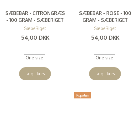
SÆBEBAR - CITRONGRÆS
SÆBEBAR - ROSE - 100
- 100 GRAM - SÆBERIGET
GRAM - SÆBERIGET
SæbeRiget
SæbeRiget
54,00 DKK
54,00 DKK
(
43,20 DKK
)
(
43,20 DKK
)
One size
One size
Læg i kurv
Læg i kurv
Populær