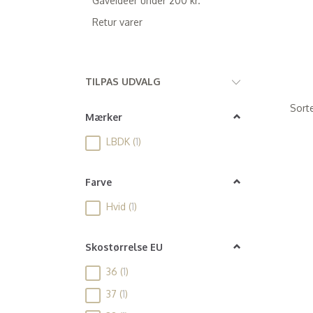
Gaveidéer under 200 kr.
Retur varer
Skifte
TILPAS UDVALG
filter
Sorte
Mærker
LBDK
(
1
)
Farve
Hvid
(
1
)
Skostørrelse EU
36
(
1
)
37
(
1
)