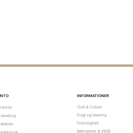
ONTO
INFORMATIONER
Click & Collect
n konto
Fragt og levering
ressebog
Fortrolighed
skeliste
Betingelser & Vilkår
rehistorik