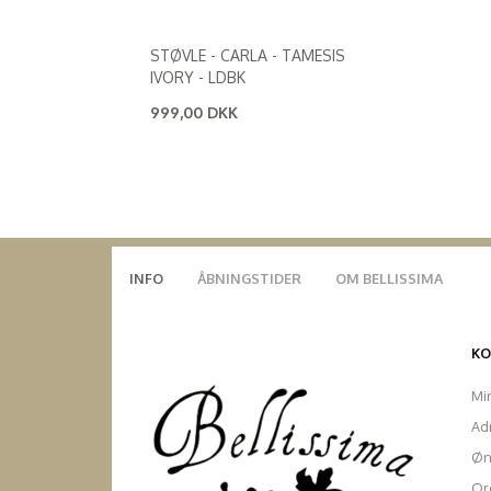
STØVLE - CARLA - TAMESIS
IVORY - LDBK
999,00 DKK
(
799,20 DKK
)
INFO
ÅBNINGSTIDER
OM BELLISSIMA
K
Mi
Ad
Øn
Ord