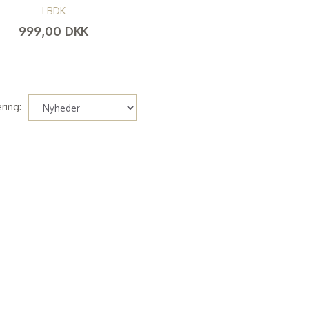
LBDK
999,00 DKK
(
799,20 DKK
)
ring: