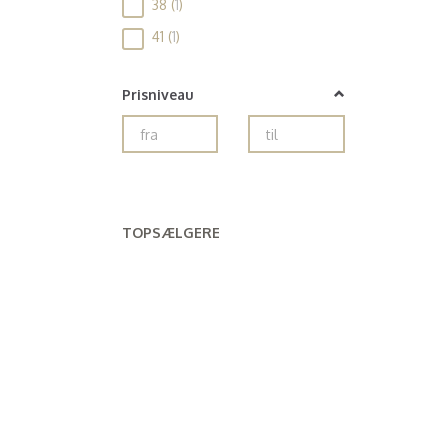
38
(
1
)
41
(
1
)
Prisniveau
TOPSÆLGERE