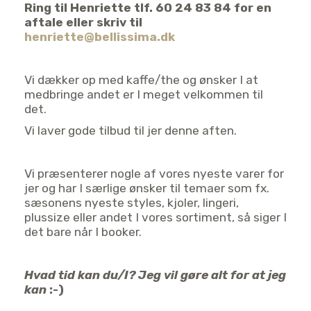
Ring til Henriette tlf. 60 24 83 84 for en
aftale eller skriv til
henriette@bellissima.dk
Vi dækker op med kaffe/the og ønsker I at
medbringe andet er I meget velkommen til
det.
Vi laver gode tilbud til jer denne aften.
Vi præsenterer nogle af vores nyeste varer for
jer og har I særlige ønsker til temaer som fx.
sæsonens nyeste styles, kjoler, lingeri,
plussize eller andet I vores sortiment, så siger I
det bare når I booker.
Hvad tid kan du/I? Jeg vil gøre alt for at jeg
kan
:-)