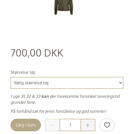
700,00 DKK
(
560,00 DKK
)
Størrelse tøj:
I uge 31, 32 & 33
kan
der forekomme forsinket leveringstid
grundet ferie.
På forhånd tak for jeres forståelse og god sommer!
Læg i kurv