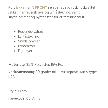
Kort
jakke
fra
iN FRONT
i en behagelig ruskindskvalitet.
Jakken har reverskrave og lynlåslukning, samt
snydelommer og pyntenitter for et feminint twist.
Ruskindskvalitet
Lynlåslukning
Snydelommer
Pyntenitter
Figursyet
Materiale:
85% Polyester, 15% Pu.
Vaskeanvisning:
30 grader mild i vaskepose, kan stryges
på 1.
Style: 13926
Farvekode: 681 Army