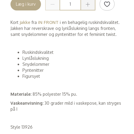
Læg i kurv
Kort
jakke
fra
iN FRONT
i en behagelig ruskindskvalitet.
Jakken har reverskrave og lynlåslukning langs fronten,
samt snydelommer og pyntenitter for et feminint twist.
Ruskindskvalitet
Lynlåslukning
Snydelommer
Pyntenitter
Figursyet
Materiale:
85% polyester 15% pu.
Vaskeanvisning:
30 grader mild i vaskepose, kan stryges
på I
Style 13926