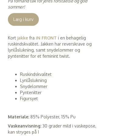
På forhånd tak for jeres forståelse og god
sommer!
Læg i kurv
Kort
jakke
fra
iN FRONT
i en behagelig
ruskindskvalitet. Jakken har reverskrave og
lynlåslukning, samt snydelommer og
pyntenitter for et feminint twist.
Ruskindskvalitet
Lynlåslukning
Snydelommer
Pyntenitter
Figursyet
Materiale:
85% Polyester, 15% Pu
Vaskeanvisning:
30 grader mild i vaskepose,
kan stryges på I