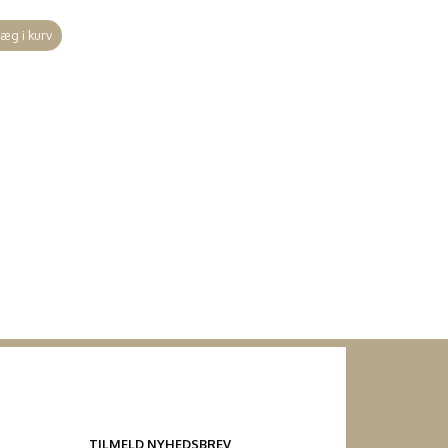
æg i kurv
TILMELD NYHEDSBREV