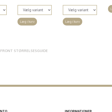
L
Læg i kurv
Læg i kurv
 FRONT STØRRELSESGUIDE
ONTO
INFORMATIONER