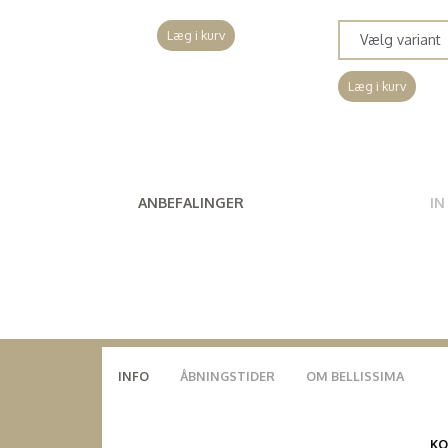
Læg i kurv
Læg i kurv
ANBEFALINGER
IN
INFO
ÅBNINGSTIDER
OM BELLISSIMA
K