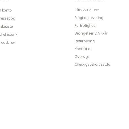
Click & Collect
n konto
Fragt og levering
ressebog
Fortrolighed
skeliste
Betingelser & Vilkår
rehistorik
Returnering
hedsbrev
Kontakt os
Oversigt
Check gavekort saldo