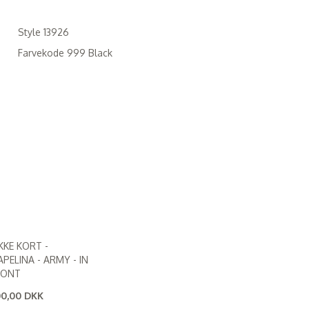
Style 13926
Farvekode 999 Black
KKE KORT -
PELINA - ARMY - IN
RONT
0,00 DKK
60,00 DKK
)