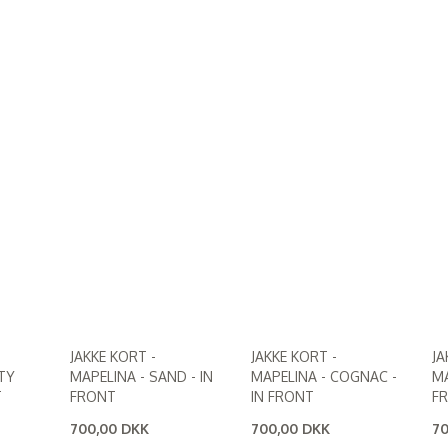
JAKKE KORT -
JAKKE KORT -
JA
TY
MAPELINA - SAND - IN
MAPELINA - COGNAC -
MA
T
FRONT
IN FRONT
F
700,00 DKK
700,00 DKK
70
(
560,00 DKK
)
(
560,00 DKK
)
(
5