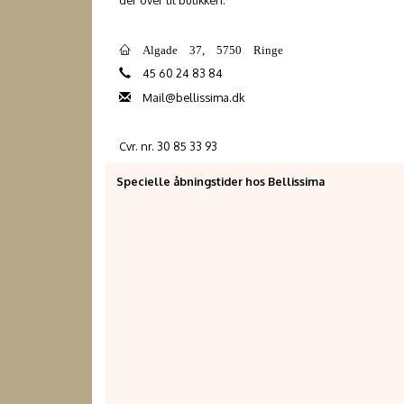
der over til butikken.
Algade 37, 5750 Ringe
45 60 24 83 84
Mail@bellissima.dk
Cvr. nr. 30 85 33 93
Specielle åbningstider hos Bellissima