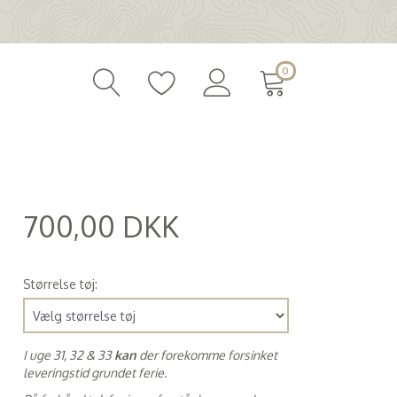
0
700,00 DKK
(
560,00 DKK
)
Størrelse tøj:
I uge 31, 32 & 33
kan
der forekomme forsinket
leveringstid grundet ferie.