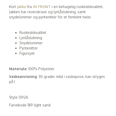
Kort
jakke
fra
iN FRONT
i en behagelig ruskindskvalitet.
Jakken har reverskrave og lynlåslukning, samt
snydelommer og pyntenitter for et feminint twist.
Ruskindskvalitet
Lynlåslukning
Snydelommer
Pyntenitter
Figursyet
Materiale:
100% Polyester
Vaskeanvisning:
30 grader mild i vaskepose, kan stryges
på I
Style 13926
Farvekode 189 light sand