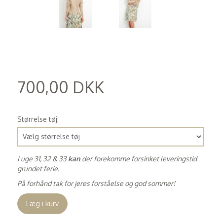
700,00 DKK
(
560,00 DKK
)
Størrelse tøj:
I uge 31, 32 & 33
kan
der forekomme forsinket leveringstid
grundet ferie.
På forhånd tak for jeres forståelse og god sommer!
Læg i kurv