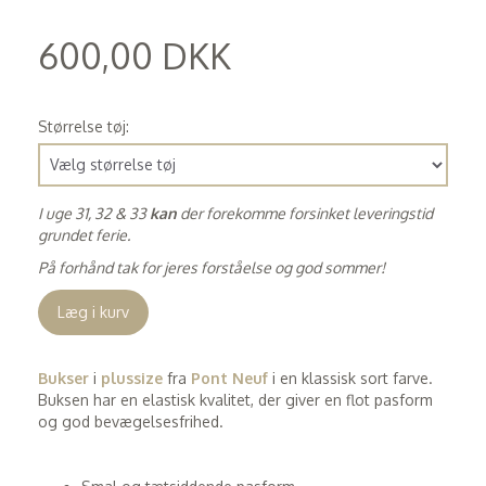
600,00 DKK
(
480,00 DKK
)
Størrelse tøj:
I uge 31, 32 & 33
kan
der forekomme forsinket leveringstid
grundet ferie.
På forhånd tak for jeres forståelse og god sommer!
Læg i kurv
Bukser
i
plussize
fra
Pont Neuf
i en klassisk sort farve.
Buksen har en elastisk kvalitet, der giver en flot pasform
og god bevægelsesfrihed.