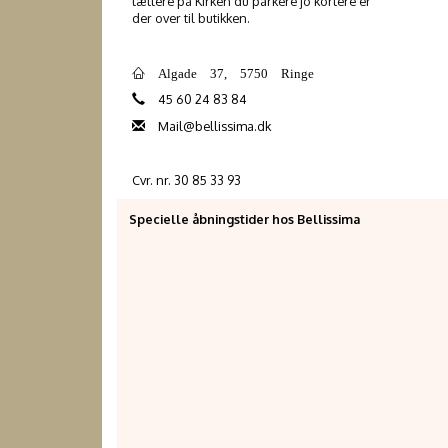
tættere på Kirken du parkere jo kortere er
der over til butikken.
Algade 37, 5750 Ringe
45 60 24 83 84
Mail@bellissima.dk
Cvr. nr. 30 85 33 93
Specielle åbningstider hos Bellissima