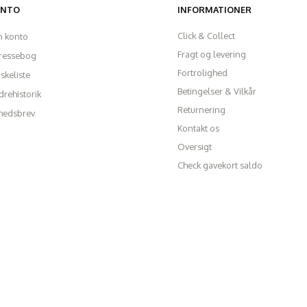
ONTO
INFORMATIONER
Click & Collect
n konto
Fragt og levering
ressebog
Fortrolighed
skeliste
Betingelser & Vilkår
rehistorik
Returnering
hedsbrev
Kontakt os
Oversigt
Check gavekort saldo