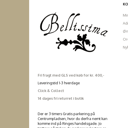
K
Mi
Ad
Øn
Ord
Ny
Fri fragt med GLS ved køb for kr. 400,-
Leveringstid 1-3 hverdage
Click & Collect
14 dages fri returret i butik
Der er 3 timers Gratis parkering på
Centrumpladsen, hvor du derfra nemt kan
komme ind på Ringes handelsgade. Jo