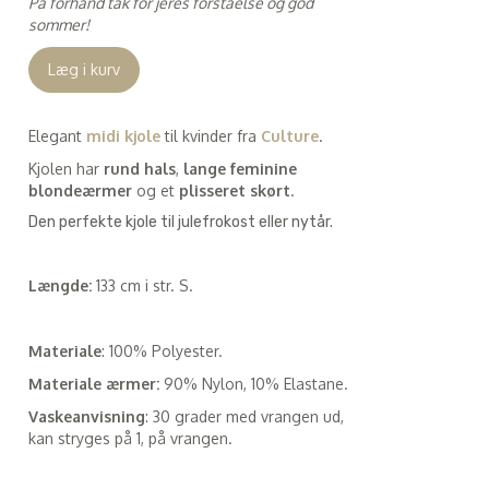
På forhånd tak for jeres forståelse og god
sommer!
Læg i kurv
Elegant
midi kjole
til kvinder fra
Culture
.
Kjolen har
rund hals
,
lange feminine
blondeærmer
og et
plisseret skørt
.
Den perfekte kjole til julefrokost eller nytår.
Længde:
133 cm i str. S.
Materiale
: 100% Polyester.
Materiale ærmer:
90% Nylon, 10% Elastane.
Vaskeanvisning
: 30 grader med vrangen ud,
kan stryges på 1, på vrangen.