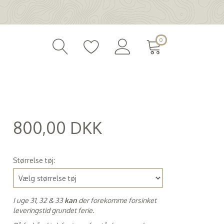
0
800,00 DKK
(
640,00 DKK
)
Størrelse tøj:
I uge 31, 32 & 33
kan
der forekomme forsinket
leveringstid grundet ferie.