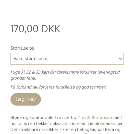
170,00 DKK
(
136,00 DKK
)
Størrelse tøj:
I uge 31, 32 & 33
kan
der forekomme forsinket leveringstid
grundet ferie.
På forhånd tak for jeres forståelse og god sommer!
Læg i kurv
Bløde og komfortable
trusser
fra
Tim & Simonsen
med
høj talje, i en lækker ribkvalitet og med fine blondedetaljer.
Det strækbare mikrofiber sikrer en behagelig pasform og