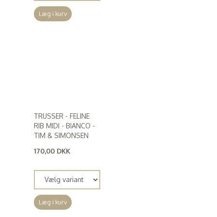
Læg i kurv
TRUSSER - FELINE
RIB MIDI - BIANCO -
TIM & SIMONSEN
170,00 DKK
(
136,00 DKK
)
Læg i kurv