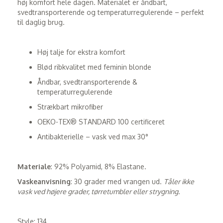
høj komfort hele dagen. Materialet er åndbart,
svedtransporterende og temperaturregulerende – perfekt
til daglig brug.
Høj talje for ekstra komfort
Blød ribkvalitet med feminin blonde
Åndbar, svedtransporterende &
temperaturregulerende
Strækbart mikrofiber
OEKO-TEX® STANDARD 100 certificeret
Antibakterielle – vask ved max 30°
Materiale
: 92% Polyamid, 8% Elastane.
Vaskeanvisning
: 30 grader med vrangen ud.
Tåler ikke
vask ved højere grader, tørretumbler eller strygning.
Style: 134