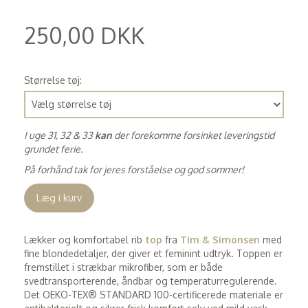
250,00 DKK
(
200,00 DKK
)
Størrelse tøj:
I uge 31, 32 & 33
kan
der forekomme forsinket leveringstid
grundet ferie.
På forhånd tak for jeres forståelse og god sommer!
Læg i kurv
Lækker og komfortabel rib
top
fra
Tim & Simonsen
med
fine blondedetaljer, der giver et feminint udtryk. Toppen er
fremstillet i strækbar mikrofiber, som er både
svedtransporterende, åndbar og temperaturregulerende.
Det OEKO-TEX® STANDARD 100-certificerede materiale er