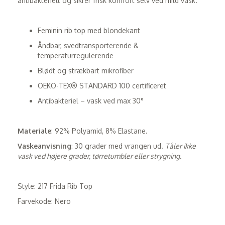
antibakterielt og sikrer frisk komfort selv ved mild vask.
Feminin rib top med blondekant
Åndbar, svedtransporterende &
temperaturregulerende
Blødt og strækbart mikrofiber
OEKO-TEX® STANDARD 100 certificeret
Antibakteriel – vask ved max 30°
Materiale
: 92% Polyamid, 8% Elastane.
Vaskeanvisning
: 30 grader med vrangen ud.
Tåler ikke
vask ved højere grader, tørretumbler eller strygning.
Style: 217 Frida Rib Top
Farvekode: Nero