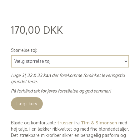
170,00 DKK
(
136,00 DKK
)
Størrelse tøj:
I uge 31, 32 & 33
kan
der forekomme forsinket leveringstid
grundet ferie.
På forhånd tak for jeres forståelse og god sommer!
Læg i kurv
Bløde og komfortable
trusser
fra
Tim & Simonsen
med
høj talje, i en lækker ribkvalitet og med fine blondedetaljer.
Det strækbare mikrofiber sikrer en behagelig pasform og