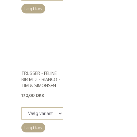
Læg i kurv
TRUSSER - FELINE
RIB MIDI - BIANCO -
TIM & SIMONSEN
170,00 DKK
(
136,00 DKK
)
Læg i kurv