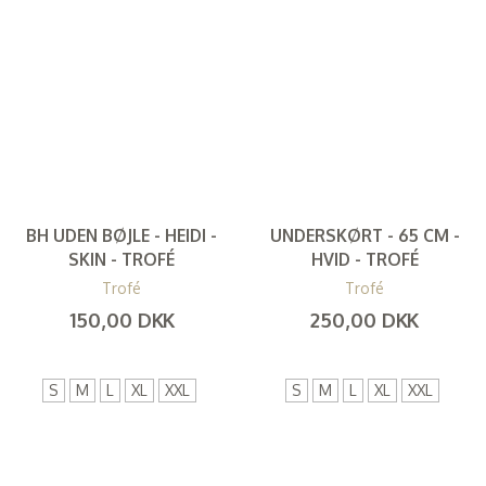
BH UDEN BØJLE - HEIDI -
UNDERSKØRT - 65 CM -
SKIN - TROFÉ
HVID - TROFÉ
Trofé
Trofé
150,00 DKK
250,00 DKK
(
120,00 DKK
)
(
200,00 DKK
)
S
M
L
XL
XXL
S
M
L
XL
XXL