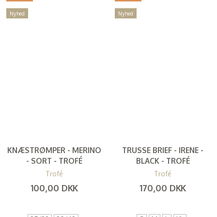
Nyhed
Nyhed
KNÆSTRØMPER - MERINO
TRUSSE BRIEF - IRENE -
- SORT - TROFÉ
BLACK - TROFÉ
Trofé
Trofé
100,00 DKK
170,00 DKK
(
80,00 DKK
)
(
136,00 DKK
)