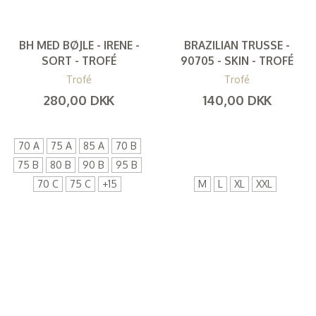
BH MED BØJLE - IRENE -
BRAZILIAN TRUSSE -
SORT - TROFÉ
90705 - SKIN - TROFÉ
Trofé
Trofé
280,00 DKK
140,00 DKK
(
224,00 DKK
)
(
112,00 DKK
)
70 A
75 A
85 A
70 B
75 B
80 B
90 B
95 B
70 C
75 C
+
15
M
L
XL
XXL