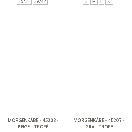
35/38
39/42
S
M
L
XL
MORGENKÅBE - 45203 -
MORGENKÅBE - 45207 -
BEIGE - TROFÉ
GRÅ - TROFÉ