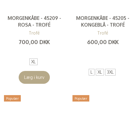
MORGENKÅBE - 45209 -
MORGENKÅBE - 45205 -
ROSA - TROFÉ
KONGEBLÅ - TROFÉ
Trofé
Trofé
700,00 DKK
600,00 DKK
(
560,00 DKK
)
(
480,00 DKK
)
XL
L
XL
3XL
Læg i kurv
Populær
Populær