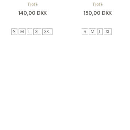
Trofé
Trofé
140,00 DKK
150,00 DKK
(
112,00 DKK
)
(
120,00 DKK
)
S
M
L
XL
XXL
S
M
L
XL