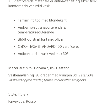
100-certificerede materiale er antibakterielt og sikrer frisk
komfort selv ved mild vask.
Feminin rib top med blondekant
Åndbar, svedtransporterende &
temperaturregulerende
Blødt og strækbart mikrofiber
OEKO-TEX® STANDARD 100 certificeret
Antibakteriel – vask ved max 30°
Materiale
: 92% Polyamid, 8% Elastane.
Vaskeanvisning
: 30 grader med vrangen ud.
Tåler ikke
vask ved højere grader, tørretumbler eller strygning.
Style: H5-217
Farvekode: Rosso