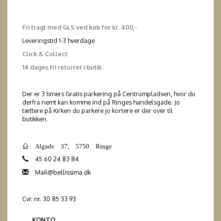
Fri fragt med GLS ved køb for kr. 400,-
Leveringstid 1-3 hverdage
Click & Collect
14 dages fri returret i butik
Der er 3 timers Gratis parkering på Centrumpladsen, hvor du
derfra nemt kan komme ind på Ringes handelsgade. Jo
tættere på Kirken du parkere jo kortere er der over til
butikken.
Algade 37, 5750 Ringe
45 60 24 83 84
Mail@bellissima.dk
Cvr. nr. 30 85 33 93
KONTO