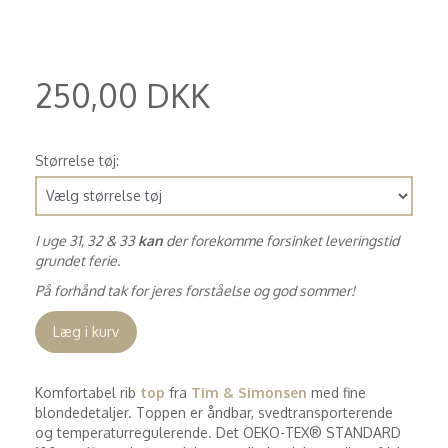
250,00 DKK
(
200,00 DKK
)
Størrelse tøj:
I uge 31, 32 & 33
kan
der forekomme forsinket leveringstid
grundet ferie.
På forhånd tak for jeres forståelse og god sommer!
Læg i kurv
Komfortabel rib
top
fra
Tim & Simonsen
med fine
blondedetaljer. Toppen er åndbar, svedtransporterende
og temperaturregulerende. Det OEKO-TEX® STANDARD