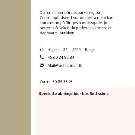
Der er 3 timers Gratis parkering på
Centrumpladsen, hvor du derfra nemt kan
komme ind på Ringes handelsgade. Jo
tættere på Kirken du parkere jo kortere er
der over til butikken.
Algade 37, 5750 Ringe
45 60 24 83 84
Mail@bellissima.dk
Cvr. nr. 30 85 33 93
Specielle åbningstider hos Bellissima