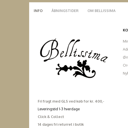
INFO
ÅBNINGSTIDER
OM BELLISSIMA
K
Mi
Ad
Øn
Ord
Ny
Fri fragt med GLS ved køb for kr. 400,-
Leveringstid 1-3 hverdage
Click & Collect
14 dages fri returret i butik