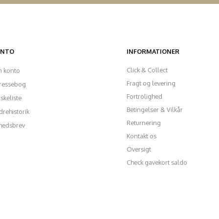
ONTO
INFORMATIONER
Click & Collect
n konto
Fragt og levering
ressebog
Fortrolighed
skeliste
Betingelser & Vilkår
rehistorik
Returnering
hedsbrev
Kontakt os
Oversigt
Check gavekort saldo