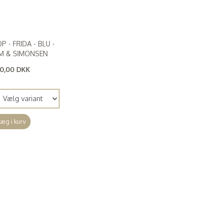
P - FRIDA - BLU -
M & SIMONSEN
0,00 DKK
00,00 DKK
)
æg i kurv