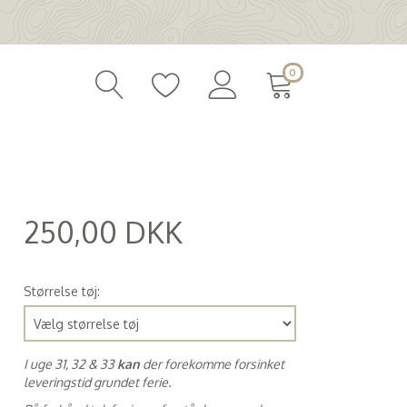
0
250,00 DKK
(
200,00 DKK
)
Størrelse tøj:
I uge 31, 32 & 33
kan
der forekomme forsinket
leveringstid grundet ferie.