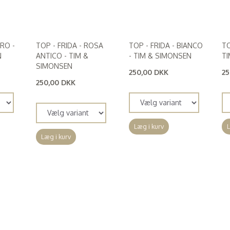
ERO -
TOP - FRIDA - ROSA
TOP - FRIDA - BIANCO
TO
N
ANTICO - TIM &
- TIM & SIMONSEN
TI
SIMONSEN
250,00 DKK
25
(
200,00 DKK
)
(
2
250,00 DKK
(
200,00 DKK
)
Læg i kurv
L
Læg i kurv