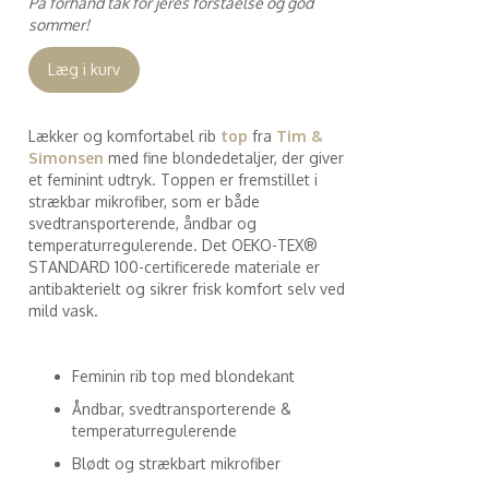
På forhånd tak for jeres forståelse og god
sommer!
Læg i kurv
Lækker og komfortabel rib
top
fra
Tim &
Simonsen
med fine blondedetaljer, der giver
et feminint udtryk. Toppen er fremstillet i
strækbar mikrofiber, som er både
svedtransporterende, åndbar og
temperaturregulerende. Det OEKO-TEX®
STANDARD 100-certificerede materiale er
antibakterielt og sikrer frisk komfort selv ved
mild vask.
Feminin rib top med blondekant
Åndbar, svedtransporterende &
temperaturregulerende
Blødt og strækbart mikrofiber