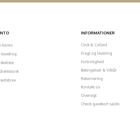
ONTO
INFORMATIONER
Click & Collect
n konto
Fragt og levering
ressebog
Fortrolighed
skeliste
Betingelser & Vilkår
rehistorik
Returnering
hedsbrev
Kontakt os
Oversigt
Check gavekort saldo