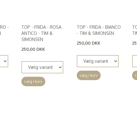
ERO -
TOP - FRIDA - ROSA
TOP - FRIDA - BIANCO
TO
N
ANTICO - TIM &
- TIM & SIMONSEN
TI
SIMONSEN
250,00 DKK
25
(
200,00 DKK
)
(
2
250,00 DKK
(
200,00 DKK
)
Læg i kurv
L
Læg i kurv