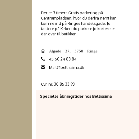
Der er 3 timers Gratis parkering på
Centrumpladsen, hvor du derfra nemt kan
komme ind på Ringes handelsgade. Jo
tættere på Kirken du parkere jo kortere er
der over til butikken.
Algade 37, 5750 Ringe
45 60 24 83 84
Mail@bellissima.dk
Cvr. nr. 30 85 33 93
Specielle åbningstider hos Bellissima