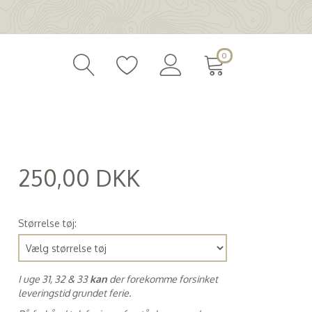
0
250,00 DKK
(
200,00 DKK
)
Størrelse tøj:
I uge 31, 32 & 33
kan
der forekomme forsinket
leveringstid grundet ferie.