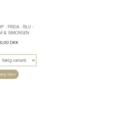
P - FRIDA - BLU -
M & SIMONSEN
0,00 DKK
00,00 DKK
)
æg i kurv