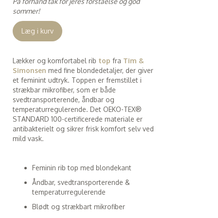
På forhånd tak for jeres forståelse og god
sommer!
Læg i kurv
Lækker og komfortabel rib
top
fra
Tim &
Simonsen
med fine blondedetaljer, der giver
et feminint udtryk. Toppen er fremstillet i
strækbar mikrofiber, som er både
svedtransporterende, åndbar og
temperaturregulerende. Det OEKO-TEX®
STANDARD 100-certificerede materiale er
antibakterielt og sikrer frisk komfort selv ved
mild vask.
Feminin rib top med blondekant
Åndbar, svedtransporterende &
temperaturregulerende
Blødt og strækbart mikrofiber