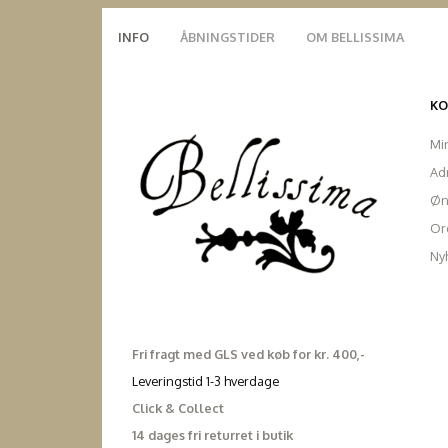
INFO
ÅBNINGSTIDER
OM BELLISSIMA
K
Mi
Ad
Øn
Ord
Ny
Fri fragt med GLS ved køb for kr. 400,-
Leveringstid 1-3 hverdage
Click & Collect
14 dages fri returret i butik