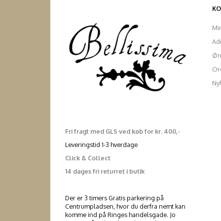
K
Mi
Ad
Øn
Ord
Ny
Fri fragt med GLS ved køb for kr. 400,-
Leveringstid 1-3 hverdage
Click & Collect
14 dages fri returret i butik
Der er 3 timers Gratis parkering på
Centrumpladsen, hvor du derfra nemt kan
komme ind på Ringes handelsgade. Jo