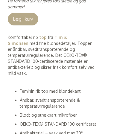
På forhånd tak for jeres forståelse og god
sommer!
Læg i kurv
Komfortabel rib
top
fra
Tim &
Simonsen
med fine blondedetaljer. Toppen
er åndbar, svedtransporterende og
temperaturregulerende. Det OEKO-TEX®
STANDARD 100-certificerede materiale er
antibakterielt og sikrer frisk komfort selv ved
mild vask.
Feminin rib top med blondekant
Åndbar, svedtransporterende &
temperaturregulerende
Blødt og strækbart mikrofiber
OEKO-TEX® STANDARD 100 certificeret
Antibakteriel – vask ved max 30°