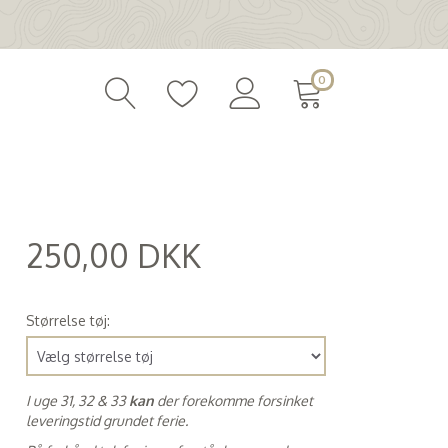
0
250,00 DKK
(
200,00 DKK
)
Størrelse tøj:
I uge 31, 32 & 33
kan
der forekomme forsinket
leveringstid grundet ferie.