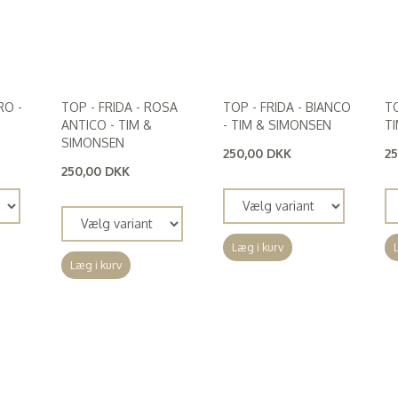
RO -
TOP - FRIDA - ROSA
TOP - FRIDA - BIANCO
TO
ANTICO - TIM &
- TIM & SIMONSEN
T
SIMONSEN
250,00 DKK
2
(
200,00 DKK
)
(
2
250,00 DKK
(
200,00 DKK
)
Læg i kurv
Læg i kurv