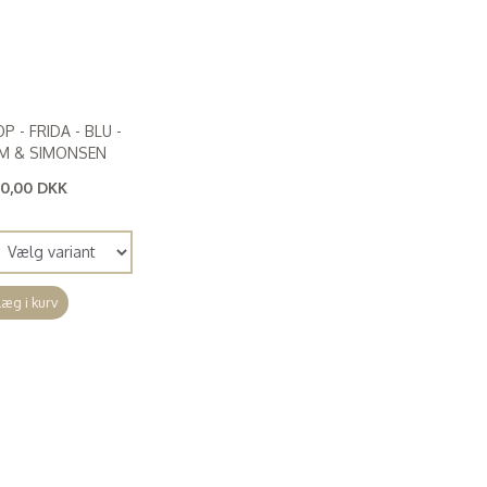
P - FRIDA - BLU -
IM & SIMONSEN
50,00 DKK
00,00 DKK
)
Læg i kurv