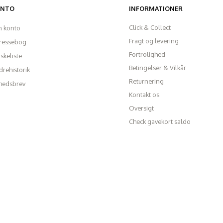
ONTO
INFORMATIONER
Click & Collect
n konto
Fragt og levering
ressebog
Fortrolighed
skeliste
Betingelser & Vilkår
rehistorik
Returnering
hedsbrev
Kontakt os
Oversigt
Check gavekort saldo