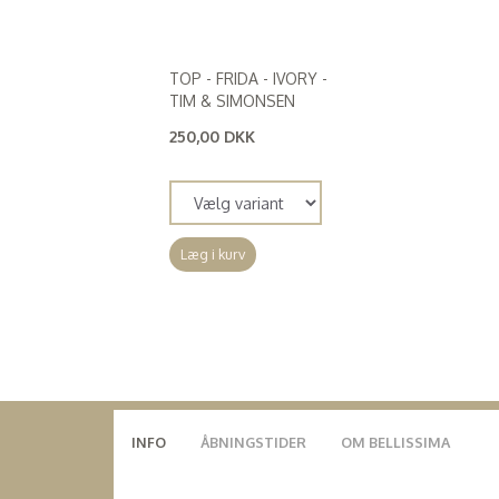
TOP - FRIDA - IVORY -
TIM & SIMONSEN
250,00 DKK
(
200,00 DKK
)
Læg i kurv
INFO
ÅBNINGSTIDER
OM BELLISSIMA