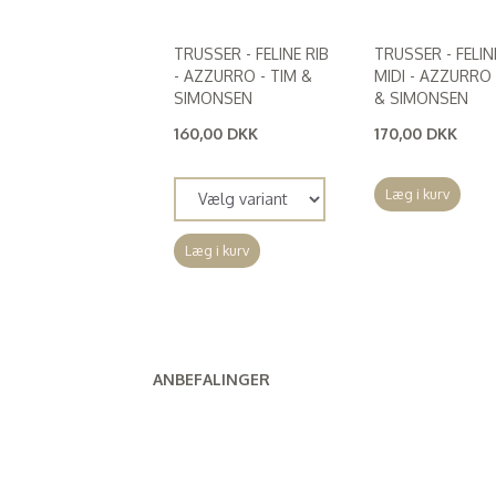
TRUSSER - FELINE RIB
TRUSSER - FELIN
- AZZURRO - TIM &
MIDI - AZZURRO 
SIMONSEN
& SIMONSEN
160,00 DKK
170,00 DKK
(
128,00 DKK
)
(
136,00 DKK
)
Læg i kurv
Læg i kurv
ANBEFALINGER