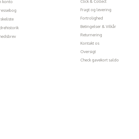
Click & Collect
n konto
Fragt og levering
ressebog
Fortrolighed
skeliste
Betingelser & Vilkår
rehistorik
Returnering
hedsbrev
Kontakt os
Oversigt
Check gavekort saldo