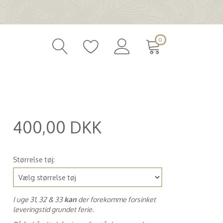
0
400,00 DKK
(
320,00 DKK
)
Størrelse tøj:
I uge 31, 32 & 33
kan
der forekomme forsinket
leveringstid grundet ferie.