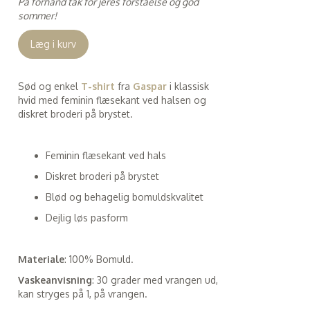
På forhånd tak for jeres forståelse og god
sommer!
Læg i kurv
Sød og enkel
T-shirt
fra
Gaspar
i klassisk
hvid med feminin flæsekant ved halsen og
diskret broderi på brystet.
Feminin flæsekant ved hals
Diskret broderi på brystet
Blød og behagelig bomuldskvalitet
Dejlig løs pasform
Materiale
: 100% Bomuld.
Vaskeanvisning
: 30 grader med vrangen ud,
kan stryges på 1, på vrangen.