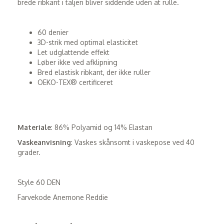
brede ribkant i taljen bliver siddende uden at rulle.
60 denier
3D-strik med optimal elasticitet
Let udglattende effekt
Løber ikke ved afklipning
Bred elastisk ribkant, der ikke ruller
OEKO-TEX® certificeret
Materiale
: 86% Polyamid og 14% Elastan
Vaskeanvisning
: Vaskes skånsomt i vaskepose ved 40
grader.
Style 60 DEN
Farvekode Anemone Reddie