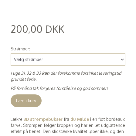
200,00 DKK
(
160,00 DKK
)
Strømper:
I uge 31, 32 & 33
kan
der forekomme forsinket leveringstid
grundet ferie.
På forhånd tak for jeres forståelse og god sommer!
Læg i kurv
Lækre
3D strømpebukser
fra
du Milde
i en flot bordeaux
farve. Strømpen følger kroppen og har en let udglattende
effekt på benet. Den slidstærke kvalitet løber ikke, og den