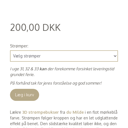
200,00 DKK
(
160,00 DKK
)
Strømper:
I uge 31, 32 & 33
kan
der forekomme forsinket leveringstid
grundet ferie.
På forhånd tak for jeres forståelse og god sommer!
Læg i kurv
Lækre
3D strømpebukser
fra
du Milde
i en flot mørkeblå
farve. Strømpen følger kroppen og har en let udglattende
effekt på benet. Den slidstærke kvalitet løber ikke, og den