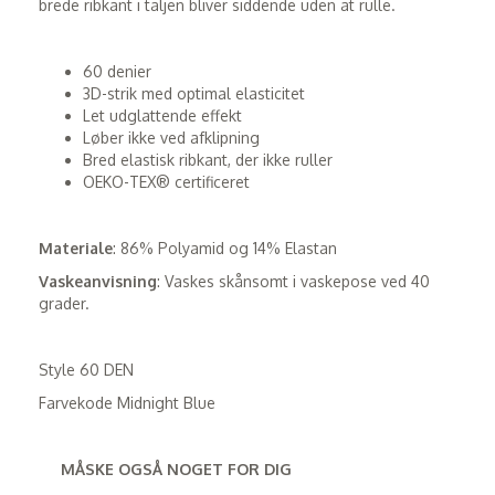
brede ribkant i taljen bliver siddende uden at rulle.
60 denier
3D-strik med optimal elasticitet
Let udglattende effekt
Løber ikke ved afklipning
Bred elastisk ribkant, der ikke ruller
OEKO-TEX® certificeret
Materiale
: 86% Polyamid og 14% Elastan
Vaskeanvisning
: Vaskes skånsomt i vaskepose ved 40
grader.
Style 60 DEN
Farvekode Midnight Blue
MÅSKE OGSÅ NOGET FOR DIG