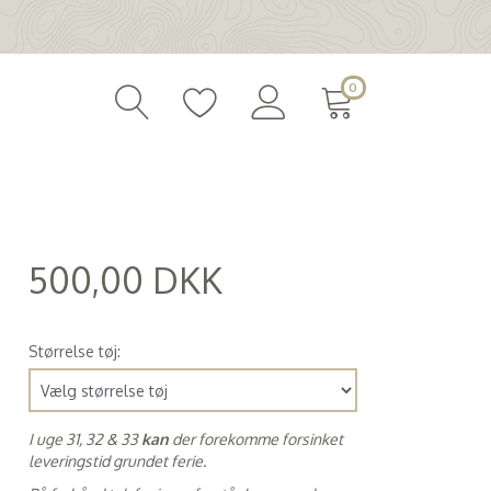
0
500,00 DKK
(
400,00 DKK
)
Størrelse tøj:
I uge 31, 32 & 33
kan
der forekomme forsinket
leveringstid grundet ferie.