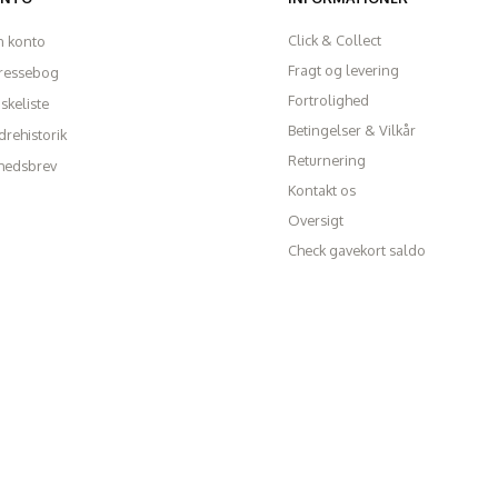
Click & Collect
n konto
Fragt og levering
ressebog
Fortrolighed
skeliste
Betingelser & Vilkår
rehistorik
Returnering
hedsbrev
Kontakt os
Oversigt
Check gavekort saldo