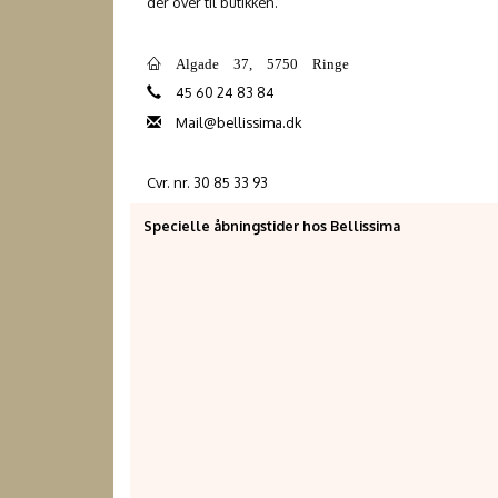
der over til butikken.
Algade 37, 5750 Ringe
45 60 24 83 84
Mail@bellissima.dk
Cvr. nr. 30 85 33 93
Specielle åbningstider hos Bellissima