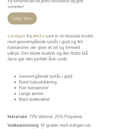
På forhånd tak for jeres forståelse og god
sommer!
Læg i kurv
Cardigan
fra
Micha
som er en klassisk model
med gennemgående lynlås i guld og fint
hulmønster, der giver et let og feminint
udtryk. Den bløde kvalitet og den flotte blå
farve gør den perfekt året rundt.
Gennemgående lynlås i guld
Rund halsudskæring
Flot hulmønster
Lange ærmer
Blød strikkvalitet
Materiale
: 75% Viskose, 25% Polyamid.
Vaskeanvisning
: 30 grader med vrangen ud,