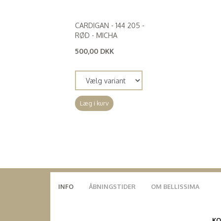
CARDIGAN - 144 205 -
RØD - MICHA
500,00 DKK
(
400,00 DKK
)
Læg i kurv
INFO
ÅBNINGSTIDER
OM BELLISSIMA
K