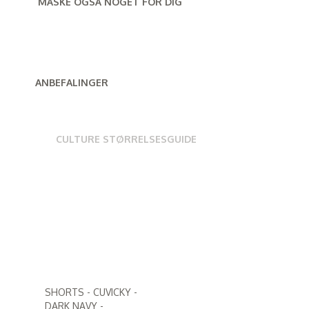
MÅSKE OGSÅ NOGET FOR DIG
ANBEFALINGER
CULTURE STØRRELSESGUIDE
SHORTS - CUVICKY -
DARK NAVY -