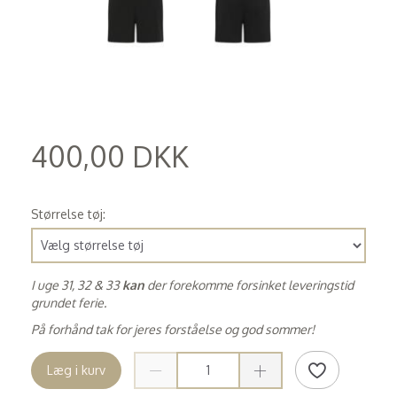
400,00 DKK
(
320,00 DKK
)
Størrelse tøj:
I uge 31, 32 & 33
kan
der forekomme forsinket leveringstid
grundet ferie.
På forhånd tak for jeres forståelse og god sommer!
Læg i kurv