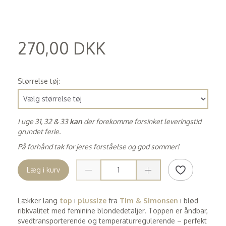
270,00 DKK
(
216,00 DKK
)
Størrelse tøj:
I uge 31, 32 & 33
kan
der forekomme forsinket leveringstid
grundet ferie.
På forhånd tak for jeres forståelse og god sommer!
Læg i kurv
Lækker lang
top
i
plussize
fra
Tim & Simonsen
i blød
ribkvalitet med feminine blondedetaljer. Toppen er åndbar,
svedtransporterende og temperaturregulerende – perfekt