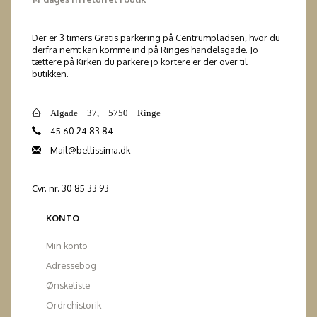
Der er 3 timers Gratis parkering på Centrumpladsen, hvor du
derfra nemt kan komme ind på Ringes handelsgade. Jo
tættere på Kirken du parkere jo kortere er der over til
butikken.
Algade 37, 5750 Ringe
45 60 24 83 84
Mail@bellissima.dk
Cvr. nr. 30 85 33 93
KONTO
Min konto
Adressebog
Ønskeliste
Ordrehistorik