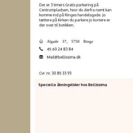
Der er 3 timers Gratis parkering på
Centrumpladsen, hvor du derfra nemt kan
komme ind på Ringes handelsgade. Jo
tættere på Kirken du parkere jo kortere er
der over til butikken.
Algade 37, 5750 Ringe
45 60 24 83 84
Mail@bellissima.dk
Cvr. nr. 30 85 33 93
Specielle åbningstider hos Bellissima