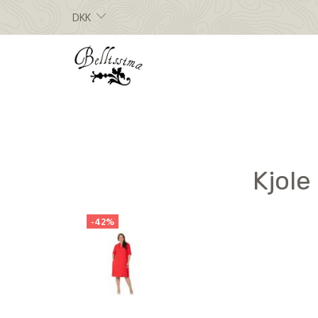
DKK
Kjole
-42%