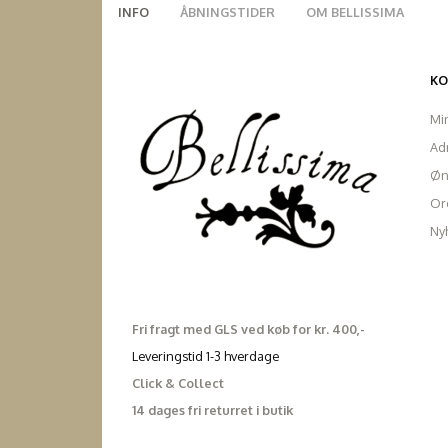
INFO
ÅBNINGSTIDER
OM BELLISSIMA
K
Mi
Ad
Øn
Ord
Ny
Fri fragt med GLS ved køb for kr. 400,-
Leveringstid 1-3 hverdage
Click & Collect
14 dages fri returret i butik