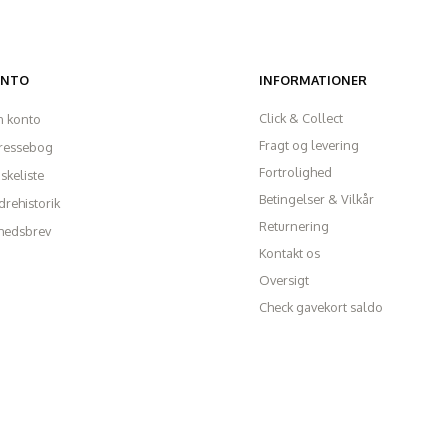
ONTO
INFORMATIONER
Click & Collect
n konto
Fragt og levering
ressebog
Fortrolighed
skeliste
Betingelser & Vilkår
rehistorik
Returnering
hedsbrev
Kontakt os
Oversigt
Check gavekort saldo