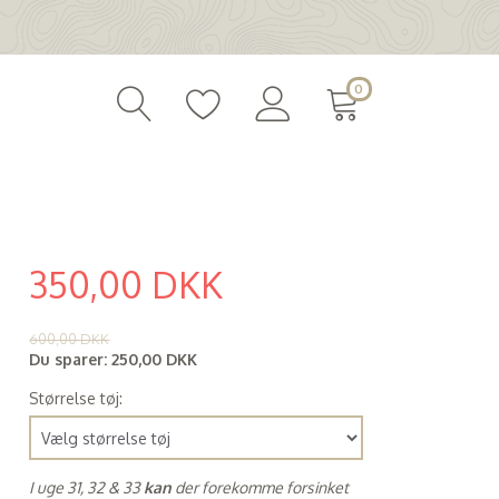
0
350,00 DKK
(
280,00 DKK
)
600,00 DKK
Du sparer:
250,00 DKK
Størrelse tøj:
I uge 31, 32 & 33
kan
der forekomme forsinket