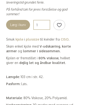
leveringstid grundet ferie.
På forhånd tak for jeres forståelse og god
sommer!
Læg i kurv
Smuk
kjole
i
plussize
til kvinder fra
CISO
.
Skøn enkel kjole med
V-udskæring
,
korte
ærmer
og
lommer i sidesømmen
.
Kjolen er fremstillet i
80% viskose
, hvilket
giver en
dejlig let og åndbar kvalitet
.
Længde:
103 cm i str. 42.
Pasform:
Løs.
Materiale
: 80% Viskose, 20% Polyamid.
Vaskeanvisning
: 30 grader med vrangen ud,