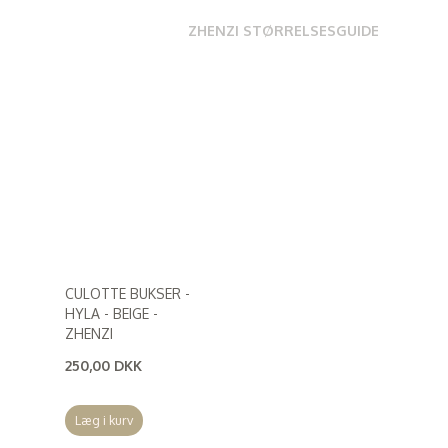
ZHENZI STØRRELSESGUIDE
CULOTTE BUKSER -
HYLA - BEIGE -
ZHENZI
250,00 DKK
(
200,00 DKK
)
Læg i kurv