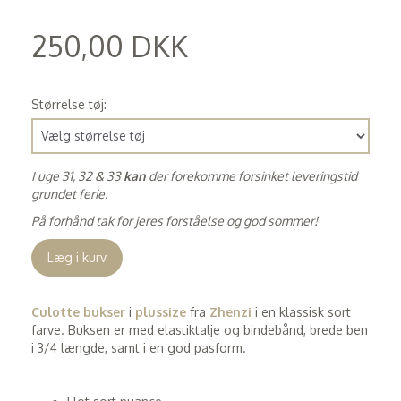
250,00 DKK
(
200,00 DKK
)
Størrelse tøj:
I uge 31, 32 & 33
kan
der forekomme forsinket leveringstid
grundet ferie.
På forhånd tak for jeres forståelse og god sommer!
Læg i kurv
Culotte bukser
i
plussize
fra
Zhenzi
i en klassisk sort
farve. Buksen er med elastiktalje og bindebånd, brede ben
i 3/4 længde, samt i en god pasform.