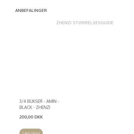
ANBEFALINGER
ZHENZI STØRRELSESGUIDE
3/4 BUKSER - AMIN -
BLACK - ZHENZI
200,00 DKK
(
160,00 DKK
)
Læg i kurv