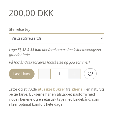
200,00 DKK
(
160,00 DKK
)
Størrelse tøj:
I uge 31, 32 & 33
kan
der forekomme forsinket leveringstid
grundet ferie.
På forhånd tak for jeres forståelse og god sommer!
Læg i kurv
Lette og stilfulde
plussize
bukser
fra
Zhenzi
i en naturlig
beige farve. Bukserne har en afslappet pasform med
vidde i benene og en elastisk talje med bindebånd, som
sikrer optimal komfort hele dagen.